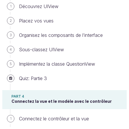
dossier et voyons ensemble ce qu'il comporte :
Découvrez UIView
1
Nous avons donc 3 images différentes, de trois
Placez vos vues
formats différents. Et un dossier
2
qui contient
Icons
l'icône de l'application en différentes tailles.
Organisez les composants de l’interface
3
Découvrir les assets
Sous-classez UIView
4
Pour l'instant, si vous lancez votre application et
Implémentez la classe QuestionView
5
qu'ensuite, vous appuyez sur le bouton
Home
du
simulateur, vous verrez que notre icône
Quiz: Partie 3
d'application ressemble à ceci :
PART 4
Connectez la vue et le modèle avec le contrôleur
Connectez le contrôleur et la vue
1