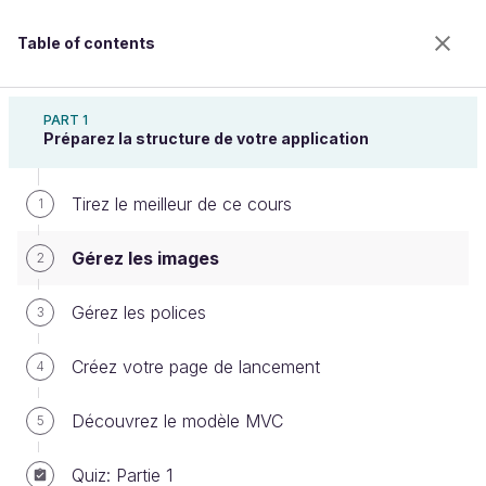
Table of contents
Développez une application iPhone avec le
modèle MVC
PART 1
Préparez la structure de votre application
Tirez le meilleur de ce cours
Gérez les images
1
Gérez les images
2
Welcome to the 100% online school for careers with
Gérez les polices
3
a future.
Get free access to all the features of this course
Créez votre page de lancement
4
(quizzes, videos, unlimited access to all chapters) by
creating an account.
Découvrez le modèle MVC
5
Create an account or log in
Quiz: Partie 1