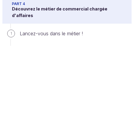
PART 4
suivre est essentielle
. Elle permet de se
Découvrez le métier de commercial chargée
projeter dans des résultats concrets, de
d'affaires
donner à chacun un cadre dans son cycle de
vente, de pousser les équipes à atteindre les
Lancez-vous dans le métier !
1
objectifs et d'évaluer les résultats.
Pour pouvoir évaluer les résultats, il est important de
trouver un
moyen efficace de mesurer les KPIs
et
de centraliser l'information. D'où l'intérêt du CRM.
Le chiffre d'affaires signé par rapport aux objectifs
se suit facilement depuis le CRM. Mais vous pouvez
aussi suivre les rendez-vous en synchronisant vos
agendas avec le CRM. La plupart des CRM offrent
bien d'autres possibilités... Définissez vos KPI et
trouvez le moyen optimal pour les suivre.
Par exemple pour Zignature, nous suivons le