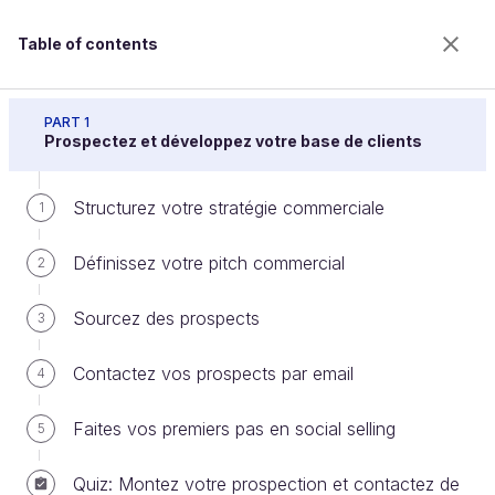
Table of contents
Initiez-vous aux techniques commerciales
PART 1
Prospectez et développez votre base de clients
Structurez votre stratégie commerciale
Faites le bilan de votre activité
1
commerciale
Définissez votre pitch commercial
2
Sourcez des prospects
3
Welcome to the 100% online school for careers with
a future.
Contactez vos prospects par email
4
Get free access to all the features of this course
(quizzes, videos, unlimited access to all chapters) by
Faites vos premiers pas en social selling
5
creating an account.
Create an account or log in
Quiz: Montez votre prospection et contactez de