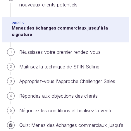
nouveaux clients potentiels
Ça y est, la période commerciale fixée dans la
PART 2
Menez des échanges commerciaux jusqu'à la
stratégie commerciale est arrivée à terme. C'est
signature
l'heure du bilan !
Si vous vous rappelez bien, au premier chapitre,
Réussissez votre premier rendez-vous
1
nous avions défini une périodicité. Cela permettait
de définir les objectifs à atteindre. Mais cela permet
Maîtrisez la technique de SPIN Selling
2
aussi de revenir sur la période passée, de mesurer
Appropriez-vous l'approche Challenger Sales
les résultats, les succès et les erreurs afin d'itérer
3
dans des conditions optimales pour la période
Répondez aux objections des clients
4
suivante.
Cette étape est déterminante pour améliorer les
Négociez les conditions et finalisez la vente
5
performances au cours du temps. Pour cela il faut :
Quiz: Menez des échanges commerciaux jusqu’à
Revenir sur les KPIs et les objectifs