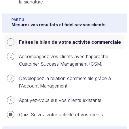
la signature
Identifier les succès et les échecs
Optimiser la prochaine période
PART 3
Mesurez vos résultats et fidélisez vos clients
Revenez sur vos KPIs et vos objectifs
Faites le bilan de votre activité commerciale
1
Dans le premier chapitre, une partie de notre
stratégie commerciale consistait à définir les KPIs à
Accompagnez vos clients avec l'approche
2
suivre.
Customer Success Management (CSM)
Comme évoqué, il y a différents KPIs avec des
Développez la relation commerciale grâce à
3
périodes qui peuvent varier. Par exemple, l'objectif
l'Account Management
de chiffre d'affaires peut être trimestriel, alors que le
nombre de rendez-vous de prospection peut être
Appuyez-vous sur vos clients existants
4
mensuel.
Quiz: Suivez votre activité et vos clients
Comme vous pouvez le constater, l'
étape
initiale consistant à définir les KPIs à