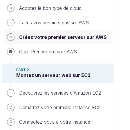
Adoptez le bon type de cloud
3
Faites vos premiers pas sur AWS
4
Créez votre premier serveur sur AWS
5
Quiz: Prendre en main AWS
PART 2
Montez un serveur web sur EC2
Découvrez les services d'Amazon EC2
1
Démarrez votre première instance EC2
2
Connectez-vous à votre instance
3