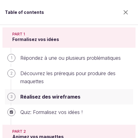
Table of contents
Concevez une interface cliquable
PART 1
Formalisez vos idées
Répondez à une ou plusieurs problématiques
Réalisez des wireframes
1
Découvrez les prérequis pour produire des
2
maquettes
Welcome to the 100% online school for careers with
a future.
Réalisez des wireframes
3
Get free access to all the features of this course
(quizzes, videos, unlimited access to all chapters) by
Quiz: Formalisez vos idées !
creating an account.
Create an account or log in
PART 2
Animez vos maquettes