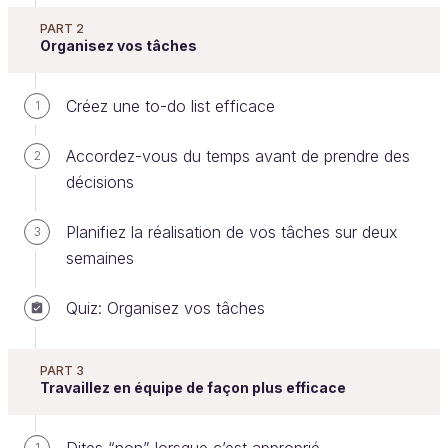
PART 2
Organisez vos tâches
Évitez des réunions lorsque c’est
Créez une to-do list efficace
1
possible
Accordez-vous du temps avant de prendre des
2
Pour la majeure partie d’entre elles, une bonne
décisions
réunion c'est souvent celle qui n'a pas eu lieu. Idem
pour un rendez-vous. Anticiper et préparer au mieux
Planifiez la réalisation de vos tâches sur deux
3
un rendez-vous ou une réunion permet souvent de
semaines
les éviter et ainsi gagner un temps précieux pour les
collaborateurs qui y participent ; sans compter le
Quiz: Organisez vos tâches
temps et les frais pour s’y rendre.
La plupart des réunions permettent une des trois
PART 3
choses suivantes :
Travaillez en équipe de façon plus efficace
Valider ou négocier des solutions proposées ;
1