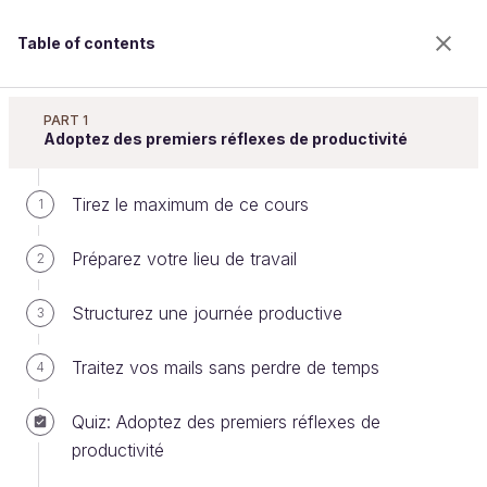
Table of contents
Gérez votre temps efficacement
PART 1
Adoptez des premiers réflexes de productivité
Tirez le maximum de ce cours
Réalisez des réunions plus
1
efficaces
Préparez votre lieu de travail
2
Structurez une journée productive
3
Welcome to the 100% online school for careers with
a future.
Traitez vos mails sans perdre de temps
4
Get free access to all the features of this course
(quizzes, videos, unlimited access to all chapters) by
Quiz: Adoptez des premiers réflexes de
creating an account.
productivité
Create an account or log in