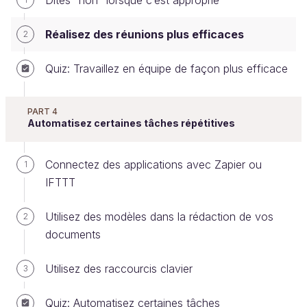
Dites “non” lorsque c’est approprié
Consulter pour avoir un avis ;
Informer.
Réalisez des réunions plus efficaces
2
Si c'est difficile d'échapper aux premiers, le
Quiz: Travaillez en équipe de façon plus efficace
deuxième type de réunion peut se faire en
asynchrone, en exposant les solutions par mail
PART 4
et rédigeant une demande claire.
Automatisez certaines tâches répétitives
Par contre,
évitez d’emblée les réunions
purement informatives
. Si c’est une réunion que
Connectez des applications avec Zapier ou
1
vous voulez conduire, faites une vidéo commentée
IFTTT
de votre présentation (capture d’écran, QuickTime le
fait très bien), envoyez le lien par mail aux
Utilisez des modèles dans la rédaction de vos
2
participants et demandez une confirmation après
documents
leur visionnage, et éventuellement leurs retours via
un lien Google Form ou Type Form.
Utilisez des raccourcis clavier
3
Quiz: Automatisez certaines tâches