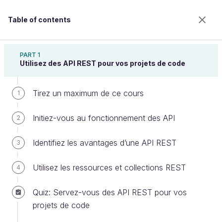
Table of contents
Adoptez les API REST pour vos projets web
PART 1
Utilisez des API REST pour vos projets de code
Tirez un maximum de ce cours
Réalisez vos premières requêtes
1
sur une API
Initiez-vous au fonctionnement des API
2
Identifiez les avantages d’une API REST
3
Welcome to the 100% online school for careers with
a future.
Utilisez les ressources et collections REST
4
Get free access to all the features of this course
(quizzes, videos, unlimited access to all chapters) by
Quiz: Servez-vous des API REST pour vos
creating an account.
projets de code
Create an account or log in