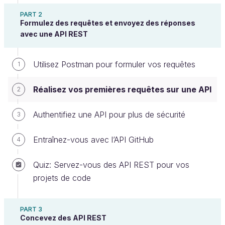
PART 2
Formulez des requêtes et envoyez des réponses
avec une API REST
Dans le chapitre précédent, nous avons parlé des
verbes HTTP et de la façon dont ils permettent de
Utilisez Postman pour formuler vos requêtes
1
réaliser des
actions
spécifiques lors de la
formulation d’une requête API. Rappelez-vous,
Réalisez vos premières requêtes sur une API
2
j’avais mentionné GET, POST, PUT et DELETE. Eh
bien, il est temps d’en apprendre un peu plus, et
Authentifiez une API pour plus de sécurité
3
surtout de les utiliser ! 🙌
Entraînez-vous avec l’API GitHub
4
Découvrez le CRUD
Quiz: Servez-vous des API REST pour vos
Le CRUD est la liste des actions de base que vous
projets de code
pouvez effectuer sur une ressource. C’est un
acronyme qui signifie
C
reate
(créer),
R
ead
(lire),
U
pdate
(mettre à jour), et
D
elete
(supprimer). Bien
PART 3
Concevez des API REST
que le CRUD ne constitue pas vraiment un