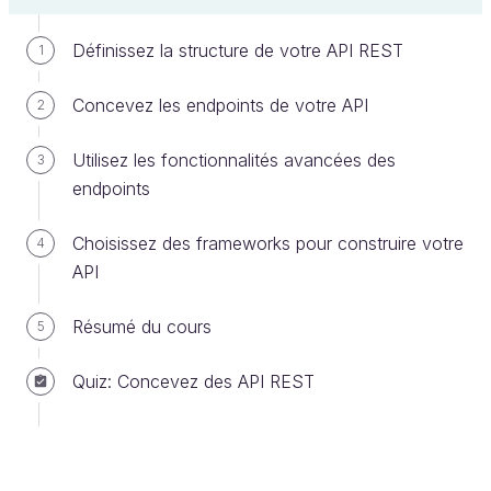
mécanisme technique en soi, chaque
action CRUD
est associée à un
verbe HTTP
. Voici la
Définissez la structure de votre API REST
1
cartographie :
Concevez les endpoints de votre API
2
Action CRUD
Verbe HTTP associé
Utilisez les fonctionnalités avancées des
3
Create (Créer)
POST (Publier)
endpoints
Read (Lire)
GET (Obtenir)
Choisissez des frameworks pour construire votre
4
API
Update (Mettre à jour)
PUT (Mettre)
Delete (Supprimer)
DELETE (Supprimer)
Résumé du cours
5
Quiz: Concevez des API REST
Obtenez des résultats avec votre
première requête GET