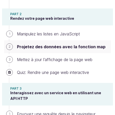
PART 2
Rendez votre page web interactive
En manipulant les listes, vous avez rendu votre page
interactive. Cette dernière contient désormais
Manipulez les listes en JavaScript
plusieurs fiches produits. Dans ce chapitre, nous
1
mettrons de côté ces éléments pour nous intéresser
Projetez des données avec la fonction map
2
à une autre fonction. Imaginez que votre page
contienne beaucoup (trop) d’informations. Comment
Mettez à jour l’affichage de la page web
3
pouvez-vous faciliter la lecture de cette page ? En
affichant un résumé des produits grâce à la fonction
Quiz: Rendre une page web interactive
map.
Mappez une liste
PART 3
Interagissez avec un service web en utilisant une
Une première étape consiste à extraire le nom de
API HTTP
toutes nos pièces à partir du fichier JSON.
Problème : les noms des pièces ne sont pas
Envoyez une requête depuis le navigateur
1