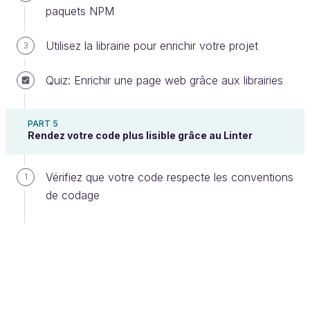
paquets NPM
Utilisez la librairie pour enrichir votre projet
3
Quiz: Enrichir une page web grâce aux librairies
La fonction map permet de récupérer le nom
des pièces automobiles.
PART 5
Voici le code qui nous permet de récupérer le nom
Rendez votre code plus lisible grâce au Linter
de toutes les pièces :
Vérifiez que votre code respecte les conventions
1
const
noms
=
pieces
.
map
(
piece
=>
piece
.
nom
)
;
de codage
Cela nous donne la liste suivante :
[
"Ampoule LED"
,
"Plaquettes de frein (x4)"
,
"Ampoule boîte à gants"
,
"Liquide de frein"
,