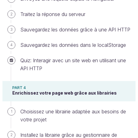
facilement accessibles. Ils se situent dans les objets
des pièces, qui eux-mêmes se situent dans la liste
Traitez la réponse du serveur
2
de toutes les pièces.
Sauvegardez les données grâce à une API HTTP
3
Oups ! Comment on fait alors ?
Sauvegardez les données dans le localStorage
4
La fonction
map
va nous aider à
récupérer
le nom
Quiz: Interagir avec un site web en utilisant une
des pièces automobiles. Grâce à elle, nous allons
API HTTP
transformer notre liste de pièces d’origine en une
liste contenant uniquement le nom des pièces.
PART 4
Magique ! 🤩
Enrichissez votre page web grâce aux librairies
Choisissez une librairie adaptée aux besoins de
1
votre projet
Installez la librairie grâce au gestionnaire de
2