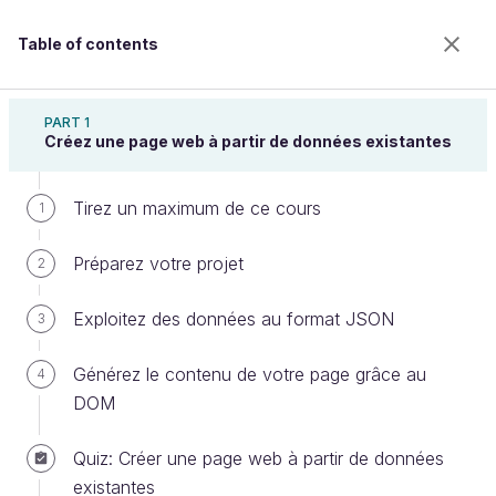
Table of contents
Créez des pages web dynamiques avec
JavaScript
PART 1
Créez une page web à partir de données existantes
Tirez un maximum de ce cours
Projetez des données avec la
1
fonction map
Préparez votre projet
2
Exploitez des données au format JSON
3
Welcome to the 100% online school for careers with
a future.
Générez le contenu de votre page grâce au
4
Get free access to all the features of this course
DOM
(quizzes, videos, unlimited access to all chapters) by
creating an account.
Quiz: Créer une page web à partir de données
Create an account or log in
existantes