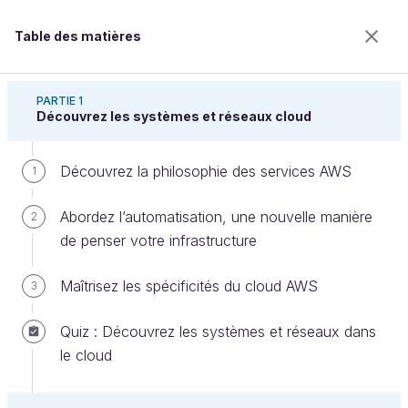
Table des matières
Déployez vos systèmes et réseaux dans le cloud
avec AWS
PARTIE 1
Découvrez les systèmes et réseaux cloud
Découvrez la philosophie des services AWS
Mettez à jour et sauvegardez les
1
éléments de votre infrastructure
Abordez l’automatisation, une nouvelle manière
2
de penser votre infrastructure
Bienvenue sur l’école 100% en ligne des métiers qui
Maîtrisez les spécificités du cloud AWS
3
ont de l’avenir.
Bénéficiez gratuitement de toutes les fonctionnalités
Quiz : Découvrez les systèmes et réseaux dans
de ce cours (quiz, vidéos, accès illimité à tous les
le cloud
chapitres) avec un compte.
Créer un compte ou se connecter