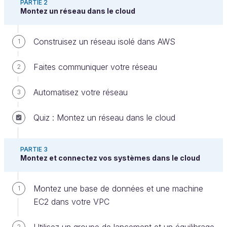
PARTIE 2
Montez un réseau dans le cloud
L’email envoyé par l’équipe de veille est
Construisez un réseau isolé dans AWS
1
particulièrement anxiogène. Il vous informe de
Faites communiquer votre réseau
mettre à jour vos systèmes le plus rapidement
2
possible. Méthodique, vous commencez à lister les
Automatisez votre réseau
3
services qui pourraient être concernés, comme RDS
ou EC2.
Quiz : Montez un réseau dans le cloud
Découvrez les mises à jour dans
Amazon RDS
PARTIE 3
Montez et connectez vos systèmes dans le cloud
RDS
est un service de base de données
Montez une base de données et une machine
1
entièrement géré ; cela signifie que vous
EC2 dans votre VPC
n’avez pas besoin de vous occuper de la
maintenance de la machine, ni même du
2