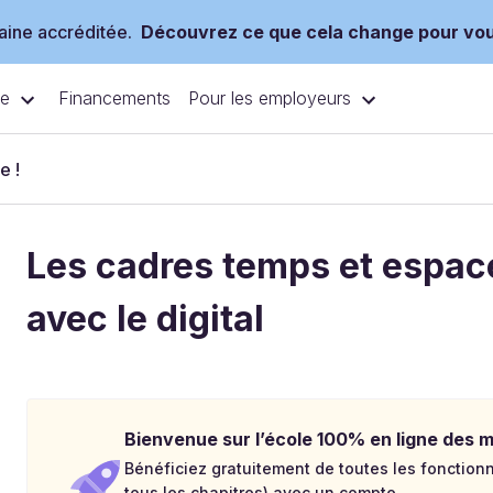
ine accréditée.
Découvrez ce que cela change pour vo
ce
Pour les employeurs
Financements
e !
Les cadres temps et espace
avec le digital
Bienvenue sur l’école 100% en ligne des mé
Bénéficiez gratuitement de toutes les fonctionna
tous les chapitres) avec un compte.