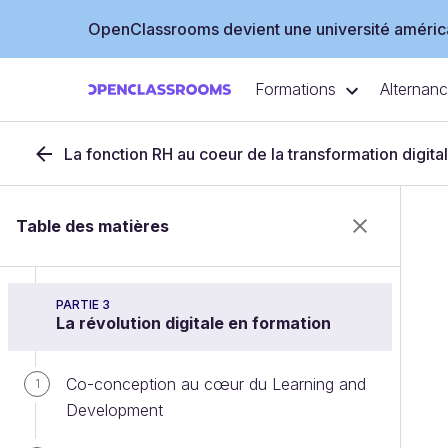
OpenClassrooms devient une université américa
De nouvelles méthodes de sourcing
3
Formations
Alternan
Une proximité réinventée : la cooptation
4
La rencontre reste irremplaçable
5
La fonction RH au coeur de la transformation digital
Conclusion
6
Table des matières
Quiz : Recrutement
PARTIE 3
La révolution digitale en formation
Co-conception au cœur du Learning and
1
Development