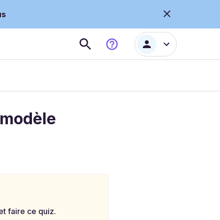
us
e modèle
 faire ce quiz.