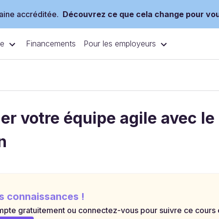
ine accréditée.
Découvrez ce que cela change pour vo
ce
Pour les employeurs
Financements
er votre équipe agile avec l
n
s connaissances !
pte gratuitement ou connectez-vous pour suivre ce cours et