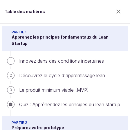
Table des matières
Testez vos idées avec le lean prototyping
PARTIE 1
Apprenez les principes fondamentaux du Lean
Startup
Attirez des utilisateurs sur votre
Innovez dans des conditions incertaines
1
prototype
Découvrez le cycle d'apprentissage lean
2
Bienvenue sur l’école 100% en ligne des métiers qui
Le produit minimum viable (MVP)
3
ont de l’avenir.
Bénéficiez gratuitement de toutes les fonctionnalités
Quiz : Appréhendez les principes du lean startup
de ce cours (quiz, vidéos, accès illimité à tous les
chapitres) avec un compte.
PARTIE 2
Créer un compte ou se connecter
Préparez votre prototype