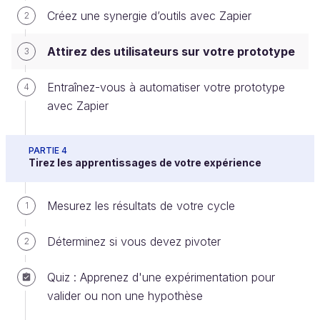
Créez une synergie d’outils avec Zapier
2
publicité payante ?
Attirez des utilisateurs sur votre prototype
3
Bien sûr, vous pourriez «
spammer
» vos amis (et
amis de vos amis) à grand coup de messages
Entraînez-vous à automatiser votre prototype
4
groupés sur Facebook, etc. Mais posez-vous la
avec Zapier
question : est-ce qu'ils sont réellement la cible ? Est-
ce que leurs avis (bien que précieux) reflèteraient
vraiment le marché auquel vous souhaitez vous
PARTIE 4
Tirez les apprentissages de votre expérience
attaquer ? La publicité s'impose comme un
moyen rapide, simple et
neutre
de drainer votre
public vers votre site et obtenir leurs retours.
Mesurez les résultats de votre cycle
1
Ils seront peut-être sans pitié, mais ils
Déterminez si vous devez pivoter
2
seront représentatifs du marché réel !
Quiz : Apprenez d'une expérimentation pour
De plus, le pouvoir des publicités sur les réseaux
valider ou non une hypothèse
sociaux vient de leur capacité à cibler très
précisément les personnes que vous souhaitez