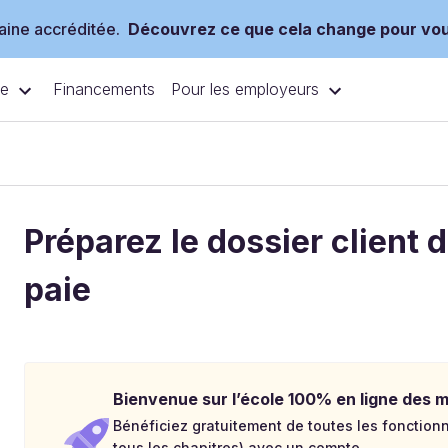
ine accréditée.
Découvrez ce que cela change pour vo
ce
Pour les employeurs
Financements
Préparez le dossier client d
paie
Bienvenue sur l’école 100% en ligne des mé
Bénéficiez gratuitement de toutes les fonctionna
tous les chapitres) avec un compte.