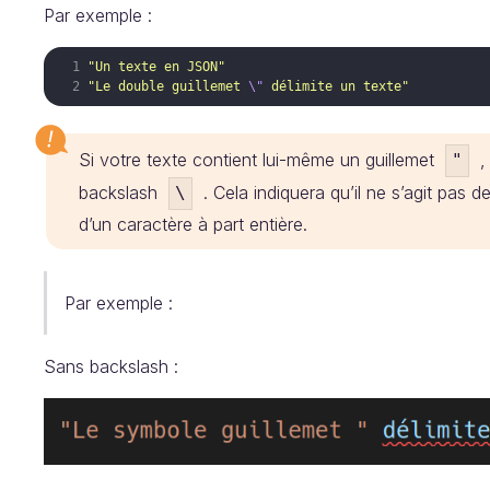
Par exemple :
"Un texte en JSON"
"Le double guillemet 
\"
 délimite un texte"
Si votre texte contient lui-même un guillemet
, 
"
backslash
. Cela indiquera qu’il ne s’agit pas d
\
d’un caractère à part entière.
Par exemple :
Sans backslash :