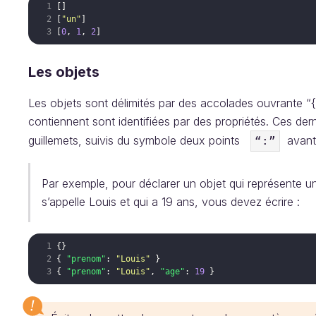
[
]
[
"un"
]
[
0
,
1
,
2
]
Les objets
Les objets sont délimités par des accolades ouvrante “{“
contiennent sont identifiées par des propriétés. Ces der
guillemets, suivis du symbole deux points
avant 
“:”
Par exemple, pour déclarer un objet qui représente un
s’appelle Louis et qui a 19 ans, vous devez écrire :
{
}
{
"prenom"
: 
"Louis"
}
{
"prenom"
: 
"Louis"
,
"age"
: 
19
}