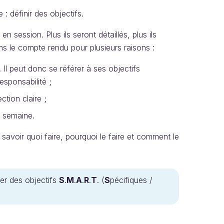
: définir des objectifs.
en session. Plus ils seront détaillés, plus ils
ns le compte rendu pour plusieurs raisons :
 Il peut donc se référer à ses objectifs
sponsabilité ;
ction claire ;
e semaine.
savoir quoi faire, pourquoi le faire et comment le
r des objectifs
S
.
M
.
A
.
R
.
T
. (
S
pécifiques /