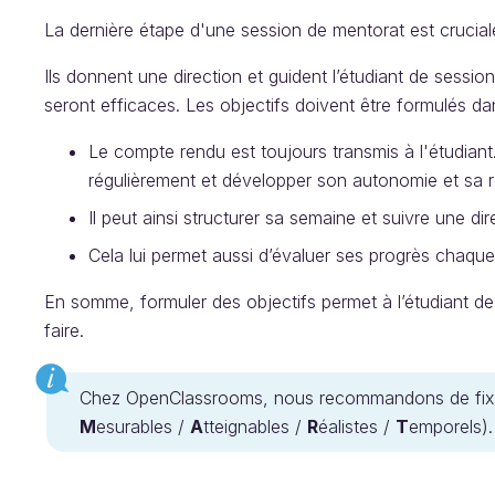
La dernière étape d'une session de mentorat est cruciale 
Ils donnent une direction et guident l’étudiant de session 
seront efficaces. Les objectifs doivent être formulés da
Le compte rendu est toujours transmis à l'étudiant.
régulièrement et développer son autonomie et sa re
Il peut ainsi structurer sa semaine et suivre une dire
Cela lui permet aussi d’évaluer ses progrès chaqu
En somme, formuler des objectifs permet à l’étudiant de 
faire.
Chez OpenClassrooms, nous recommandons de fixe
M
esurables /
A
tteignables /
R
éalistes /
T
emporels).