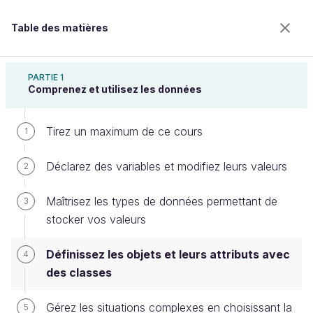
Table des matières
Apprenez à programmer en C#
PARTIE 1
Comprenez et utilisez les données
Tirez un maximum de ce cours
Définissez les objets et leurs
1
attributs avec des classes
Déclarez des variables et modifiez leurs valeurs
2
Maîtrisez les types de données permettant de
3
Bienvenue sur l’école 100% en ligne des métiers qui
stocker vos valeurs
ont de l’avenir.
Bénéficiez gratuitement de toutes les fonctionnalités
Définissez les objets et leurs attributs avec
4
de ce cours (quiz, vidéos, accès illimité à tous les
des classes
chapitres) avec un compte.
Créer un compte ou se connecter
Gérez les situations complexes en choisissant la
5