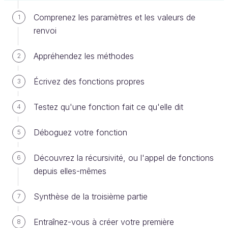
auteur, une couverture, des pages, etc. En d'autres
termes, les objets « livre » ont tous des attributs
Comprenez les paramètres et les valeurs de
1
similaires qui vous permettent de les classer dans
renvoi
votre esprit comme faisant partie de la catégorie
livre
.
Appréhendez les méthodes
2
Écrivez des fonctions propres
3
Testez qu'une fonction fait ce qu'elle dit
4
Déboguez votre fonction
5
Découvrez la récursivité, ou l'appel de fonctions
6
depuis elles-mêmes
Synthèse de la troisième partie
7
Livres de différentes tailles, couleurs et
Entraînez-vous à créer votre première
8
hauteurs