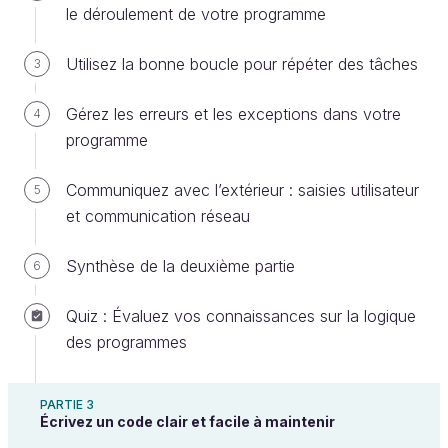
le déroulement de votre programme
Utilisez la bonne boucle pour répéter des tâches
3
Différents types d'objets !
Chaque objet est différent, mais vous pouvez les
Gérez les erreurs et les exceptions dans votre
4
regrouper en catégories. C'est pour cela que vous
programme
pouvez par exemple reconnaître des
chaises
dans
un magasin de meubles, même si elles sont très
Communiquez avec l’extérieur : saisies utilisateur
5
différentes les unes des autres.
et communication réseau
Vous savez que ces différents objets font partie du
Synthèse de la deuxième partie
6
même groupe ou type. Vous remarquez des points
communs entre eux, recueillez des informations, et
Quiz : Évaluez vos connaissances sur la logique
vous faites une représentation mentale de cette
des programmes
catégorie d'objets.
Un autre exemple : il existe différents types de
PARTIE 3
Écrivez un code clair et facile à maintenir
livres, mais ils ont tous tendance à avoir un titre, un