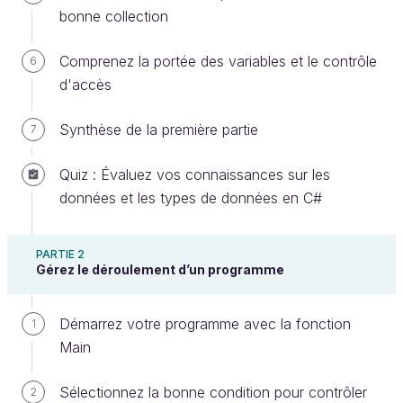
bonne collection
Comprenez la portée des variables et le contrôle
6
Vous avez peut-être déjà entendu le terme
objet
d'accès
dans un contexte de programmation. Mais qu'est-ce
que cela veut dire exactement ? Commençons par
Synthèse de la première partie
7
regarder des objets du monde réel, comme des
stylos, des livres, des smartphones, des ordinateurs,
Quiz : Évaluez vos connaissances sur les
etc.
données et les types de données en C#
PARTIE 2
Gérez le déroulement d’un programme
Démarrez votre programme avec la fonction
1
Main
Sélectionnez la bonne condition pour contrôler
2