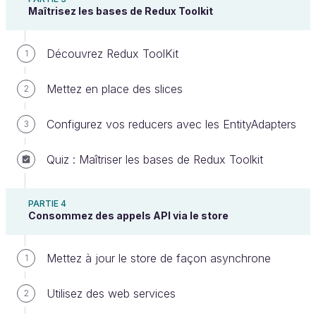
Maîtrisez les bases de Redux Toolkit
On identifie ici le sens de modification du
Découvrez Redux ToolKit
1
state à partir du composant
Ci-dessus, le
dispatcher
centralise les
Mettez en place des slices
2
changements du state.
Configurez vos reducers avec les EntityAdapters
3
Il reçoit ainsi des
actions
, ou messages, qui
comportent :
Quiz : Maîtriser les bases de Redux Toolkit
le
type de traitement à appliquer au state
,
l’ajout d’un produit à la liste, par exemple ;
PARTIE 4
Consommez des appels API via le store
un
payload
, ou un
ensemble de données
servant à mettre à jour le state, admettons le
Mettez à jour le store de façon asynchrone
1
nom et le prix du produit à ajouter.
Ensuite, il
transmet cette action à tous les
Utilisez des web services
2
stores
qui, selon leur responsabilité, vont
exécuter