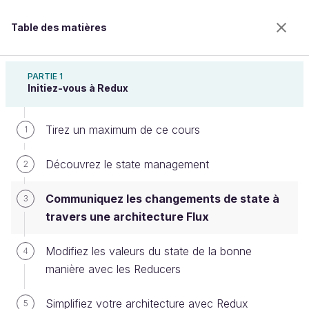
Table des matières
Gérez votre application React avec Redux et
Redux Toolkit
PARTIE 1
Initiez-vous à Redux
Tirez un maximum de ce cours
Communiquez les changements de
1
state à travers une architecture
Découvrez le state management
2
Flux
Communiquez les changements de state à
3
travers une architecture Flux
Bienvenue sur l’école 100% en ligne des métiers qui
Modifiez les valeurs du state de la bonne
4
ont de l’avenir.
manière avec les Reducers
Bénéficiez gratuitement de toutes les fonctionnalités
de ce cours (quiz, vidéos, accès illimité à tous les
chapitres) avec un compte.
Simplifiez votre architecture avec Redux
5