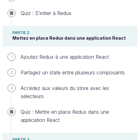
Créer un compte ou se connecter
Quiz : S’initier à Redux
PARTIE 2
Décortiquez l’architecture Flux
Mettez en place Redux dans une application React
Nous avons vu précédemment le fonctionnement
Ajoutez Redux à une application React
1
général de cette architecture. Quels sont les
éléments qui aident à mettre celle-ci en place et
Partagez un state entre plusieurs composants
2
comment ils interagissent ?
Accédez aux valeurs du store avec les
3
sélecteurs
Quiz : Mettre en place Redux dans une
application React
PARTIE 3