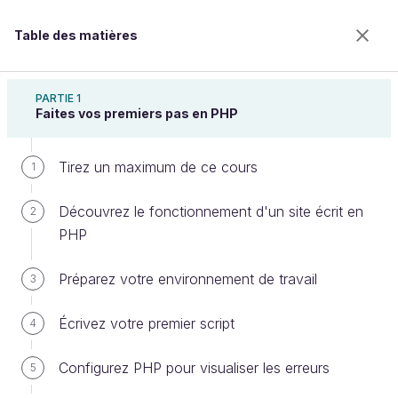
Table des matières
Concevez votre site web avec PHP et MySQL
PARTIE 1
Faites vos premiers pas en PHP
Tirez un maximum de ce cours
Implémentez un système de
1
connexion
Découvrez le fonctionnement d'un site écrit en
2
PHP
Bienvenue sur l’école 100% en ligne des métiers qui
Préparez votre environnement de travail
3
ont de l’avenir.
Bénéficiez gratuitement de toutes les fonctionnalités
Écrivez votre premier script
4
de ce cours (quiz, vidéos, accès illimité à tous les
chapitres) avec un compte.
Configurez PHP pour visualiser les erreurs
5
Créer un compte ou se connecter