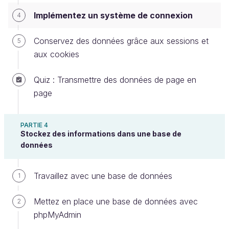
Vous voulez que les contributeurs et contributrices
Implémentez un système de connexion
4
de recettes puissent se connecter sur votre site et
être reconnus.
Conservez des données grâce aux sessions et
5
Pour faire simple, il y aura un formulaire de
aux cookies
connexion avec e-mail et mot de passe et une fois
la personne connectée, nous afficherons un
Quiz : Transmettre des données de page en
message du type :
page
"Bonjour
utilisateur@exemple.com
et bienvenue
PARTIE 4
Stockez des informations dans une base de
sur le site !"
données
Et nous rajoutons une contrainte : la liste des
Travaillez avec une base de données
1
recettes ne sera affichée que si l'utilisateur est
connecté !
Mettez en place une base de données avec
2
Les utilisateurs seront déjà disponibles sous forme
phpMyAdmin
d'un tableau associatif PHP. Ils ont :