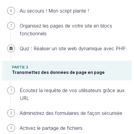
transmettre des variables via une zone de
Au secours ! Mon script plante !
6
texte d'un formulaire ;
utiliser des conditions simples (
,
if
else
Organisez les pages de votre site en blocs
7
) ;
fonctionnels
utiliser les inclusions de fichiers avec
Quiz : Réaliser un site web dynamique avec PHP
ou
.
include
include_once
Si l'un de ces points est un peu flou pour vous
PARTIE 3
(vous avez peut-être oublié), n'hésitez pas à relire le
Transmettez des données de page en page
chapitre correspondant.
Écoutez la requête de vos utilisateurs grâce aux
Le but est de parvenir à assembler toutes vos
1
URL
connaissances pour répondre à un problème précis.
Protégez le contenu d'une page par un
Administrez des formulaires de façon sécurisée
2
mot de passe
Activez le partage de fichiers
3