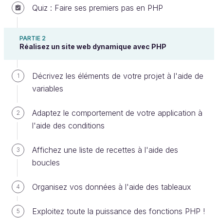
Quiz : Faire ses premiers pas en PHP
PARTIE 2
Réalisez un site web dynamique avec PHP
Décrivez les éléments de votre projet à l'aide de
1
variables
Croyez-le ou non, vous avez déjà le niveau pour
protéger le contenu d'une page par mot de passe !
Adaptez le comportement de votre application à
2
C'est ce que je vais vous apprendre à faire dans ce
l'aide des conditions
chapitre.
Affichez une liste de recettes à l'aide des
3
Voici la liste des connaissances que vous allez
boucles
devoir mobiliser pour cela :
Organisez vos données à l'aide des tableaux
4
afficher du texte avec
;
echo
utiliser les variables ;
Exploitez toute la puissance des fonctions PHP !
5