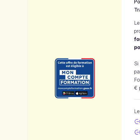
Po
Tr
Le
pr
fo
po
Si
pa
Fo
€ 
Le