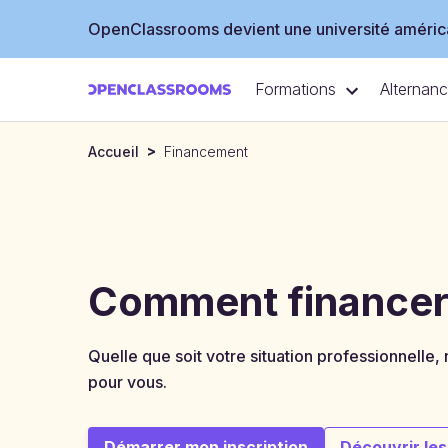
OpenClassrooms devient une université américa
Formations
Alternan
>
Accueil
Financement
Comment financer 
Quelle que soit votre situation professionnelle
pour vous.
The
funding
Démarrer mon inscription
Découvrir le