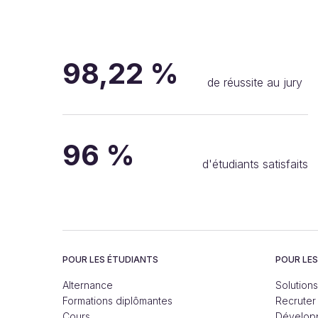
98,22 %
de réussite au jury
96 %
d'étudiants satisfaits
POUR LES ÉTUDIANTS
POUR LE
Alternance
Solution
Formations diplômantes
Recruter
Cours
Développ