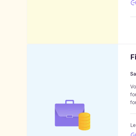
F
Sa
Vo
fo
fo
Le