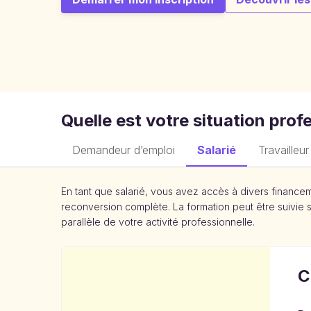
mechanisms
listed
here
are
in
French
as
they
Quelle est votre situation prof
are
country-
specific
Demandeur d’emploi
Salarié
Travailleu
to
France.
En tant que salarié, vous avez accès à divers financ
reconversion complète. La formation peut être suivie 
parallèle de votre activité professionnelle.
C