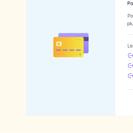
Po
Po
pl
Le