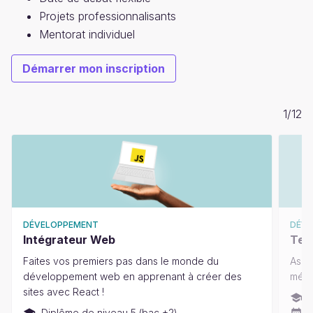
Projets professionnalisants
Mentorat individuel
Démarrer mon inscription
1
/
12
DÉVELOPPEMENT
DÉV
Intégrateur Web
Test
Faites vos premiers pas dans le monde du
Assur
développement web en apprenant à créer des
méti
sites avec React !
D
Diplôme de niveau 5 (bac +2)
D