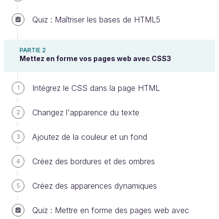
Quiz : Maîtriser les bases de HTML5
PARTIE 2
Mettez en forme vos pages web avec CSS3
Alors que ce cours touche à sa fin, la tentation est
grande de penser que l'on a tout vu. Mais on ne finit
Intégrez le CSS dans la page HTML
1
jamais d’apprendre. Ce chapitre a pour but de vous
donner quelques directions pour compléter votre
Changez l'apparence du texte
2
apprentissage. Alors ne soyez pas triste, car vous
n'avez pas fini de faire des découvertes !
Ajoutez de la couleur et un fond
3
Apprenez à créer un site web interactif
Créez des bordures et des ombres
4
avec Javascript
Créez des apparences dynamiques
5
C'est probablement l'un des premiers langages que
vous voudrez apprendre, maintenant que vous avez
Quiz : Mettre en forme des pages web avec