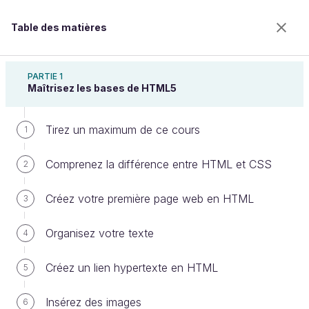
Table des matières
Créez votre site web avec HTML5 et CSS3
PARTIE 1
Maîtrisez les bases de HTML5
Tirez un maximum de ce cours
Allez plus loin
1
Comprenez la différence entre HTML et CSS
2
Bienvenue sur l’école 100% en ligne des métiers qui
Créez votre première page web en HTML
3
ont de l’avenir.
Bénéficiez gratuitement de toutes les fonctionnalités
Organisez votre texte
4
de ce cours (quiz, vidéos, accès illimité à tous les
chapitres) avec un compte.
Créez un lien hypertexte en HTML
5
Créer un compte ou se connecter
Insérez des images
6