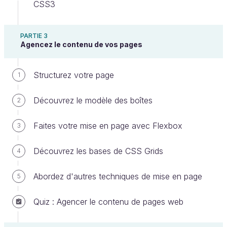
des connaissances en HTML et CSS.
CSS3
À quoi JavaScript peut-il bien servir ? On ne
PARTIE 3
Agencez le contenu de vos pages
peut pas tout faire avec HTML et CSS ?
Structurez votre page
On peut faire déjà beaucoup de choses en HTML et
1
CSS mais, lorsqu'on veut rendre sa page plus
Découvrez le modèle des boîtes
2
interactive, un langage comme JavaScript devient
indispensable.
Faites votre mise en page avec Flexbox
3
JavaScript est un langage de
programmation
que l'on utilise fréquemment sur le
Découvrez les bases de CSS Grids
4
Web, en plus de HTML et CSS. Javascript permet
de rajouter de l'interactivité à un site web (réponses
Abordez d'autres techniques de mise en page
5
quand on clique sur un bouton ou des données
Quiz : Agencer le contenu de pages web
entrées dans des formulaires, composition
dynamique, animations…).