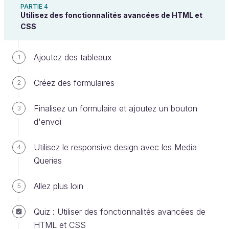
polices, vers une feuille de style, etc.
PARTIE 4
Utilisez des fonctionnalités avancées de HTML et
CSS
Il peut y avoir plusieurs en-têtes dans votre
Ajoutez des tableaux
1
page. Si celle-ci est découpée en plusieurs
sections, chaque section peut en effet avoir
Créez des formulaires
2
son propre
.
<header>
Finalisez un formulaire et ajoutez un bouton
3
d'envoi
Utilisez la balise
<footer>
pour le
pied de page
Utilisez le responsive design avec les Media
4
Queries
À l'inverse de l'en-tête, le pied de page se trouve
tout en bas de la page. On y trouve généralement
Allez plus loin
5
des informations comme des liens de contact, les
mentions légales, la politique de confidentialité, etc.
Quiz : Utiliser des fonctionnalités avancées de
HTML et CSS
<
footer
>