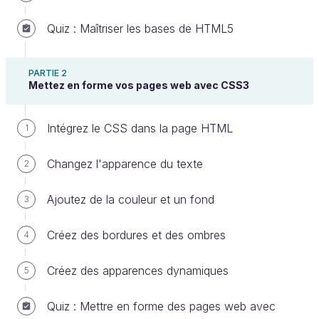
Quiz : Maîtriser les bases de HTML5
Utilisez la balise
<header>
pour l'en-
tête
PARTIE 2
Mettez en forme vos pages web avec CSS3
La plupart des sites web possèdent un
<header>
(en-tête, en français). On y trouve le plus souvent,
Intégrez le CSS dans la page HTML
1
à minima, un logo. On le place, pour des raisons de
cohérence, en tête du code, donc au début de la
Changez l'apparence du texte
2
balise
:
<body>
Ajoutez de la couleur et un fond
3
<
header
>
<!--
 Placez ici le contenu de l'en-tête de 
votre page 
-->
Créez des bordures et des ombres
4
</
header
>
Créez des apparences dynamiques
5
L'en-tête peut contenir tout ce que vous voulez :
une image pour un logo, liens, du texte pour le
Quiz : Mettre en forme des pages web avec
slogan de votre marque par exemple, un bouton