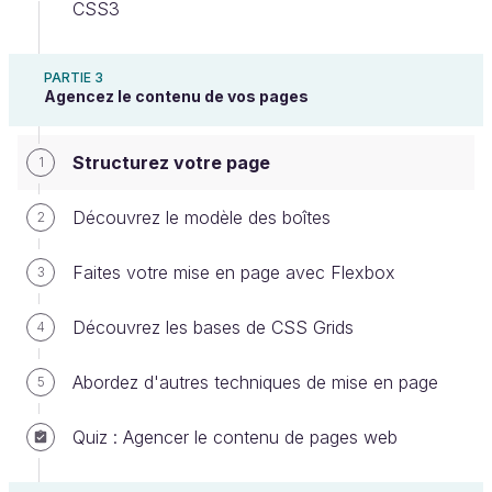
CSS3
d'appel à l'action… Généralement, on préfère que
cela reste clair et lisible donc on évite de surcharger
le
avec trop d'éléments.
PARTIE 3
<header>
Agencez le contenu de vos pages
Voici par exemple l’en-tête du site de La Fourche :
Structurez votre page
1
Découvrez le modèle des boîtes
2
Attention, la balise
n'a rien à
<header>
Faites votre mise en page avec Flexbox
3
voir avec la balise
que vous aviez
<head>
vue dans la première partie :
Découvrez les bases de CSS Grids
4
la balise
permet de créer
<header>
Abordez d'autres techniques de mise en page
5
une partie de la page HTML ;
la balise
permet d'inclure des
<head>
Quiz : Agencer le contenu de pages web
informations générales sur la page,
notamment son titre, des liens vers des