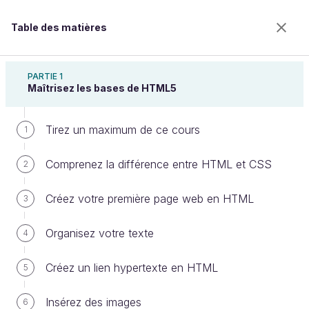
Table des matières
Créez votre site web avec HTML5 et CSS3
PARTIE 1
Maîtrisez les bases de HTML5
Tirez un maximum de ce cours
Structurez votre page
1
Comprenez la différence entre HTML et CSS
2
Bienvenue sur l’école 100% en ligne des métiers qui
Créez votre première page web en HTML
3
ont de l’avenir.
Bénéficiez gratuitement de toutes les fonctionnalités
Organisez votre texte
4
de ce cours (quiz, vidéos, accès illimité à tous les
chapitres) avec un compte.
Créez un lien hypertexte en HTML
5
Créer un compte ou se connecter
Insérez des images
6