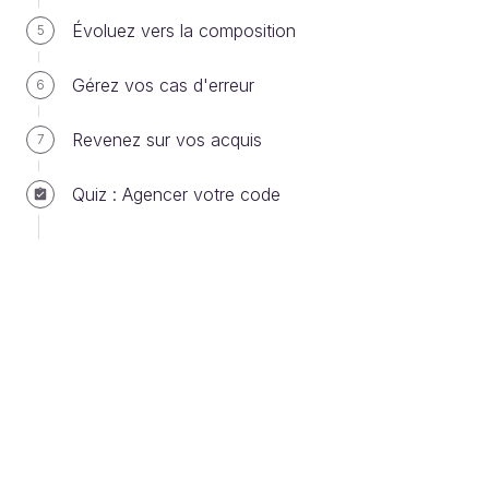
système de messages. Vous vous exercerez
Évoluez vers la composition
5
bien entendu toujours sur le MatchMaker pour
vérifier que vous avez bien acquis les
Gérez vos cas d'erreur
6
principes vus ensemble. Dès que vous vous
sentirez à l’aise avec les exercices, alors vous
Revenez sur vos acquis
7
serez capable de les reproduire dans n’importe
quel projet.
Quiz : Agencer votre code
Découvrez les espaces de noms
Une des règles à garder en tête lorsque l'on conçoit
des classes, c'est de limiter leur rayon d'action.
Une
classe ne devrait posséder qu’une seule
responsabilité.
Il en va de même pour les
méthodes qui la composent. Ça évite d'avoir des
méthodes trop complexes, d'introduire des bugs,
c'est plus facile de les tester et de les faire évoluer.