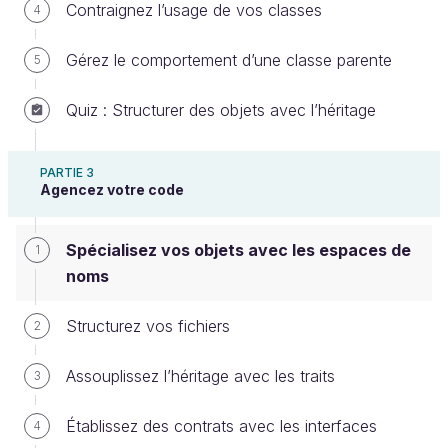
Contraignez l’usage de vos classes
4
logiciel n’est pas assez fourni actuellement
pour pouvoir appliquer les structures que je
Gérez le comportement d’une classe parente
5
vais vous présenter. Cependant, même à ce
stade, nous allons devoir :
Quiz : Structurer des objets avec l’héritage
concevoir notre code en anticipant la
croissance de notre logiciel ;
PARTIE 3
Agencez votre code
faire en sorte de pouvoir appliquer ces
structures plus tard.
Spécialisez vos objets avec les espaces de
1
C’est comme cela que nous allons nous
noms
garantir une bonne modularité et une bonne
évolutivité de notre logiciel.
Structurez vos fichiers
2
Pour apprendre à reconnaître et mettre les
Assouplissez l’héritage avec les traits
3
concepts, je vais vous faire travailler avec un
cas qui pourrait faire partie d’
une version
Établissez des contrats avec les interfaces
4
future
de notre logiciel MatchMaker, un