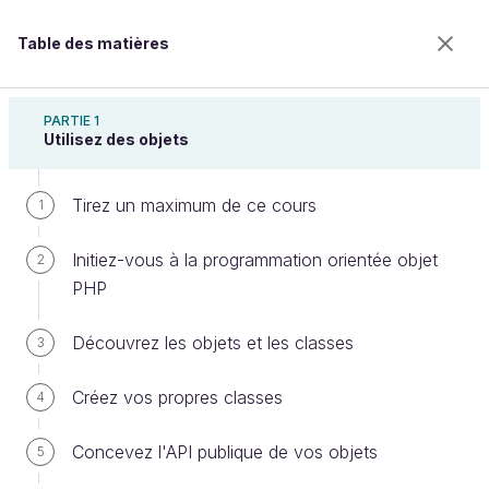
Table des matières
Programmez en orienté objet en PHP
PARTIE 1
Utilisez des objets
Tirez un maximum de ce cours
Spécialisez vos objets avec les
1
espaces de noms
Initiez-vous à la programmation orientée objet
2
PHP
Bienvenue sur l’école 100% en ligne des métiers qui
Découvrez les objets et les classes
3
ont de l’avenir.
Bénéficiez gratuitement de toutes les fonctionnalités
Créez vos propres classes
4
de ce cours (quiz, vidéos, accès illimité à tous les
chapitres) avec un compte.
Concevez l'API publique de vos objets
5
Créer un compte ou se connecter