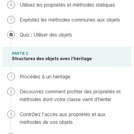
Utilisez les propriétés et méthodes statiques
6
Exploitez les méthodes communes aux objets
7
Vous avez vu les fondamentaux de la
programmation orientée objet avec l'héritage. Dans
Quiz : Utiliser des objets
cette partie, nous allons ajouter deux cordes
supplémentaires à votre arc ! Il est temps pour vous
PARTIE 2
d'apprendre à exploiter les objets, et de les
Structurez des objets avec l’héritage
structurer à l'aide des méthodes de conception qui
rendent la programmation orientée objet si
Procédez à un héritage
1
intéressante : l'héritage horizontal et la composition.
Avant de pouvoir vraiment se pencher dessus, je
Découvrez comment profiter des propriétés et
2
dois vous montrer comment séparer votre code.
méthodes dont votre classe vient d’hériter
Contrôlez l'accès aux propriétés et aux
3
Pour illustrer, je vais à présent prendre des cas
méthodes de vos objets
qui sortent un peu de notre logiciel
MatchMaker. En effet, le code de notre