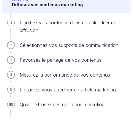
Diffusez vos contenus marketing
temps d’y réfléchir avant de débuter toute
production de contenu.
Planifiez vos contenus dans un calendrier de
1
Vous avez aimé l’image du café précédemment ? En
diffusion
voici une autre :
Sélectionnez vos supports de communication
2
Si le
marketing de contenu
est une
conversation
entre votre marque personnifiée et votre client type,
Favorisez le partage de vos contenus
3
alors votre
ligne éditoriale
serait une sorte de
guide de conversation
. Elle vous permettrait
Mesurez la performance de vos contenus
4
notamment de savoir :
quels sujets aborder ;
Entraînez-vous à rédiger un article marketing
5
comment les aborder ;
Quiz : Diffusez des contenus marketing
lesquels éviter.