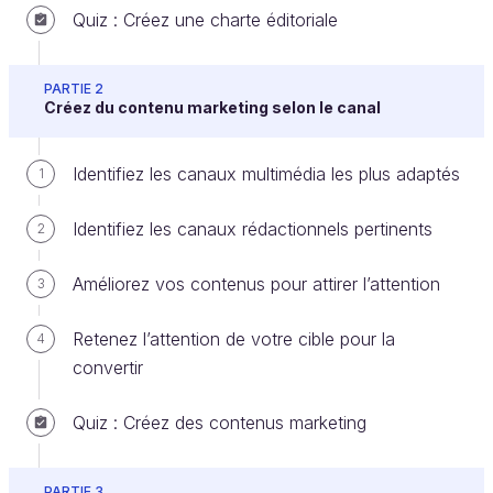
Quiz : Créez une charte éditoriale
Créer un compte ou se connecter
PARTIE 2
Créez du contenu marketing selon le canal
Une ligne éditoriale représente l'
ensemble des
choix et décisions rédactionnels
que vous allez
Identifiez les canaux multimédia les plus adaptés
1
prendre. Et cela en fonction de divers critères, qu'ils
soient moraux ou éthiques, thématiques, formels…
Identifiez les canaux rédactionnels pertinents
2
Retrouvez dans les deux chapitres qui suivent
Améliorez vos contenus pour attirer l’attention
3
comment formaliser votre ligne éditoriale dans une
charte.
Retenez l’attention de votre cible pour la
4
convertir
Découvrez l’intérêt d’une ligne
éditoriale
Quiz : Créez des contenus marketing
La ligne éditoriale reflète, à travers le ton choisi,
votre
identité
. Il est donc important de prendre le
PARTIE 3