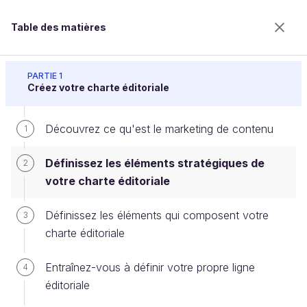
Table des matières
Développez votre activité avec le marketing de
contenu
PARTIE 1
Créez votre charte éditoriale
Découvrez ce qu'est le marketing de contenu
Définissez les éléments
1
stratégiques de votre charte
Définissez les éléments stratégiques de
2
éditoriale
votre charte éditoriale
Définissez les éléments qui composent votre
3
charte éditoriale
Bienvenue sur l’école 100% en ligne des métiers qui
ont de l’avenir.
Entraînez-vous à définir votre propre ligne
4
Bénéficiez gratuitement de toutes les fonctionnalités
de ce cours (quiz, vidéos, accès illimité à tous les
éditoriale
chapitres) avec un compte.