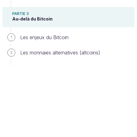
PARTIE 3
Au-delà du Bitcoin
Les enjeux du Bitcoin
1
Les monnaies alternatives (altcoins)
2
Tous les ordinateurs qui possèdent la
Blockchain sont des noeuds du réseau
Vous aussi, vous pouvez ajouter votre
ordinateur au réseau ! Il suffit pour cela de
faire tourner sur votre machine un logiciel
appelé
Bitcoin Core
. Attention ceci dit : si