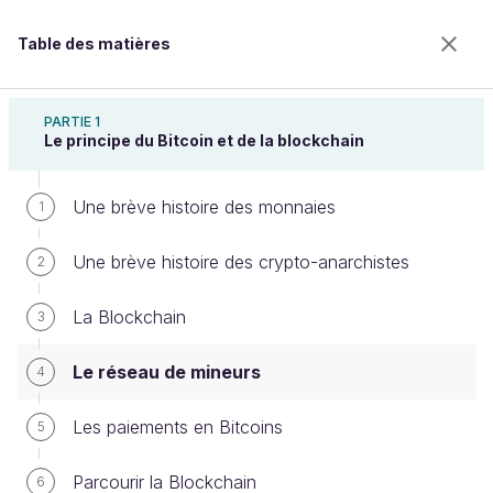
Table des matières
Comprendre le Bitcoin et la Blockchain
PARTIE 1
Le principe du Bitcoin et de la blockchain
Une brève histoire des monnaies
Le réseau de mineurs
1
Une brève histoire des crypto-anarchistes
2
Bienvenue sur l’école 100% en ligne des métiers qui
La Blockchain
3
ont de l’avenir.
Bénéficiez gratuitement de toutes les fonctionnalités
Le réseau de mineurs
4
de ce cours (quiz, vidéos, accès illimité à tous les
chapitres) avec un compte.
Les paiements en Bitcoins
5
Créer un compte ou se connecter
Parcourir la Blockchain
6