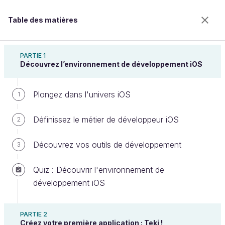
Table des matières
Introduction à iOS : plongez dans le
développement mobile !
PARTIE 1
Découvrez l’environnement de développement iOS
Plongez dans l'univers iOS
Modifiez votre label grâce à la
1
documentation
Définissez le métier de développeur iOS
2
Découvrez vos outils de développement
3
Bienvenue sur l’école 100% en ligne des métiers qui
ont de l’avenir.
Quiz : Découvrir l'environnement de
Bénéficiez gratuitement de toutes les fonctionnalités
développement iOS
de ce cours (quiz, vidéos, accès illimité à tous les
chapitres) avec un compte.
PARTIE 2
Créer un compte ou se connecter
Créez votre première application : Teki !