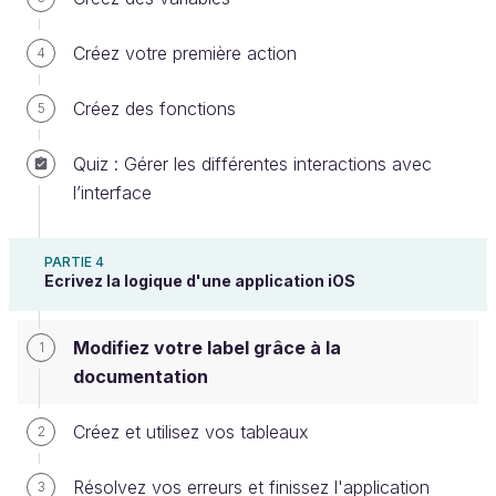
changer à chaque appui sur le bouton.
Créez votre première action
4
En image, voici ce que ça donne :
Créez des fonctions
5
Quiz : Gérer les différentes interactions avec
l’interface
PARTIE 4
Ecrivez la logique d'une application iOS
Modifiez votre label grâce à la
1
N'oublie pas les cornichons dans ta keynote !
documentation
À chaque appui sur le bouton, on choisit
aléatoirement un élément dans chaque tableau pour
Créez et utilisez vos tableaux
2
composer une phrase unique.
Résolvez vos erreurs et finissez l'application
3