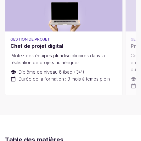
GESTION DE PROJET
GEST
Chef de projet digital
Pro
Pilotez des équipes pluridisciplinaires dans la
Cond
réalisation de projets numériques.
en c
busi
Diplôme de niveau 6 (bac +3/4)
Durée de la formation : 9 mois à temps plein
D
D
Table des matières