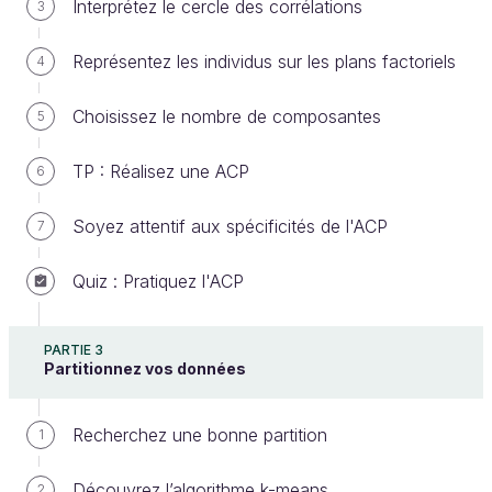
Interprétez le cercle des corrélations
3
l'
analyse en composantes principales
(ACP) ou
Principal Component Analysis
(PCA)
Représentez les individus sur les plans factoriels
4
en anglais, qui est la plus connue des
méthodes factorielles ;
Choisissez le nombre de composantes
5
l'algorithme
k-means
(en français "k-
TP : Réalisez une ACP
6
moyennes"), qui est le plus connu des
algorithmes de clustering.
Soyez attentif aux spécificités de l'ACP
7
En quoi sont-elles intéressantes ?
Quiz : Pratiquez l'ACP
Dans les 2 cas, ces familles de méthodes ont un
intérêt commun : celui de
simplifier les données
PARTIE 3
pour faciliter ensuite leur analyse
. Comment ?
Partitionnez vos données
En trouvant des stratagèmes pour réduire les
dimensions d'un tableau de données.
Recherchez une bonne partition
1
Découvrez l’algorithme k-means
2