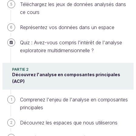
Téléchargez les jeux de données analysés dans
5
Créer un compte ou se connecter
ce cours
Représentez vos données dans un espace
6
Rentrons progressivement dans le sujet, en
Quiz : Avez-vous compris l'intérêt de l'analyse
découvrant l'enjeu des traitements statistiques que
exploratoire multidimensionnelle ?
nous allons aborder.
Nous allons évoquer 2 familles de méthodes :
PARTIE 2
Découvrez l'analyse en composantes principales
les méthodes
factorielles
;
(ACP)
les méthodes de
classification non
supervisée
, aussi appelées de
Comprenez l'enjeu de l'analyse en composantes
1
partitionnement de données (plus connues
principales
sous le terme anglais de
clustering
).
Découvrez les espaces que nous utiliserons
2
Chacune de ces 2 familles possède une méthode
emblématique :