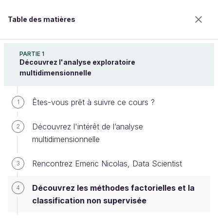
Table des matières
Réalisez une analyse exploratoire de données
PARTIE 1
Découvrez l'analyse exploratoire
multidimensionnelle
Découvrez les méthodes
Êtes-vous prêt à suivre ce cours ?
1
factorielles et la classification non
Découvrez l'intérêt de l’analyse
supervisée
2
multidimensionnelle
Rencontrez Emeric Nicolas, Data Scientist
3
Bienvenue sur l’école 100% en ligne des métiers qui
ont de l’avenir.
Découvrez les méthodes factorielles et la
4
Bénéficiez gratuitement de toutes les fonctionnalités
classification non supervisée
de ce cours (quiz, vidéos, accès illimité à tous les
chapitres) avec un compte.