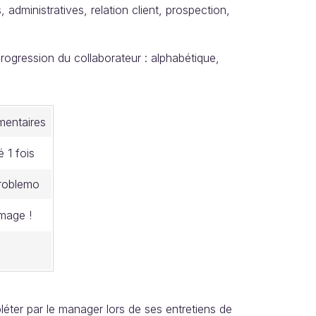
dministratives, relation client, prospection,
progression du collaborateur : alphabétique,
entaires
é 1 fois
roblemo
age !
!
éter par le manager lors de ses entretiens de