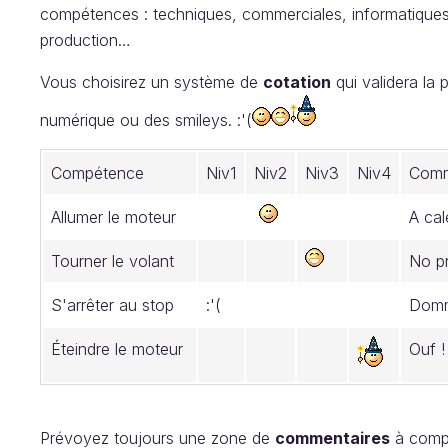
compétences : techniques, commerciales, informatiques, a
production…
Vous choisirez un système de
cotation
qui validera la 
numérique ou des smileys. :'(
Compétence
Niv1
Niv2
Niv3
Niv4
Comm
Allumer le moteur
A cal
Tourner le volant
No p
S'arrêter au stop
:'(
Domm
Éteindre le moteur
Ouf 
Prévoyez toujours une zone de
commentaires
à compl