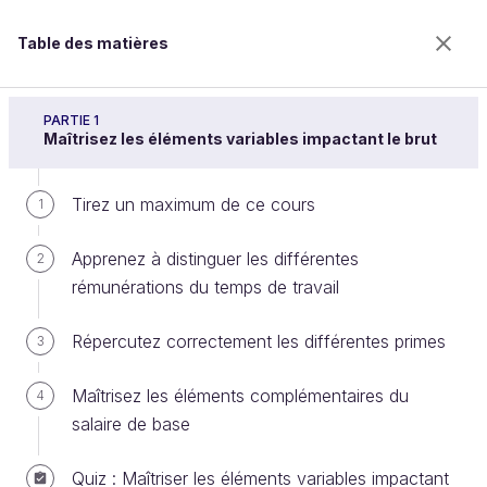
Table des matières
Intégrez en paie les éléments variables de
rémunération
PARTIE 1
Maîtrisez les éléments variables impactant le brut
Tirez un maximum de ce cours
Identifiez les différents frais
1
professionnels
Apprenez à distinguer les différentes
2
rémunérations du temps de travail
Bienvenue sur l’école 100% en ligne des métiers qui
Répercutez correctement les différentes primes
3
ont de l’avenir.
Bénéficiez gratuitement de toutes les fonctionnalités
Maîtrisez les éléments complémentaires du
4
de ce cours (quiz, vidéos, accès illimité à tous les
salaire de base
chapitres) avec un compte.
Créer un compte ou se connecter
Quiz : Maîtriser les éléments variables impactant