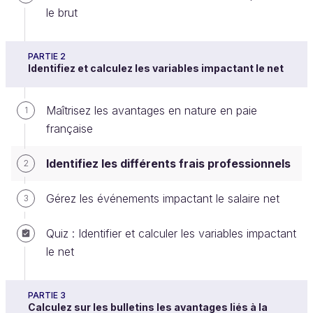
le brut
Nous avons pu voir les différents éléments venant
PARTIE 2
Identifiez et calculez les variables impactant le net
récompenser le travail du salarié. Nous allons
maintenant étudier dans ce chapitre la question des
Maîtrisez les avantages en nature en paie
différents moyens par lesquels l'employeur peut
1
française
mettre en place des éléments plus avantageux pour
son salarié, ou qui viendraient compenser les
Identifiez les différents frais professionnels
2
dépenses engagées par le salarié dans le cadre de
son travail. Nous aborderons donc principalement
Gérez les événements impactant le salaire net
3
les frais professionnels mais aussi les frais
d'entreprise, ainsi que d'autres éléments ne
Quiz : Identifier et calculer les variables impactant
dépendant d'aucune de ces deux catégories.
le net
Principes généraux
PARTIE 3
Calculez sur les bulletins les avantages liés à la