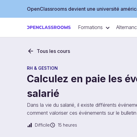
OpenClassrooms devient une université américa
Formations
Alternan
Tous les cours
RH & GESTION
Calculez en paie les é
salarié
Dans la vie du salarié, il existe différents évén
comment valoriser ces événements sur le bulletin
Difficile
15 heures