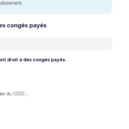
blissement.
 des congés payés
ont droit à des congés payés.
urée du CDD) ;