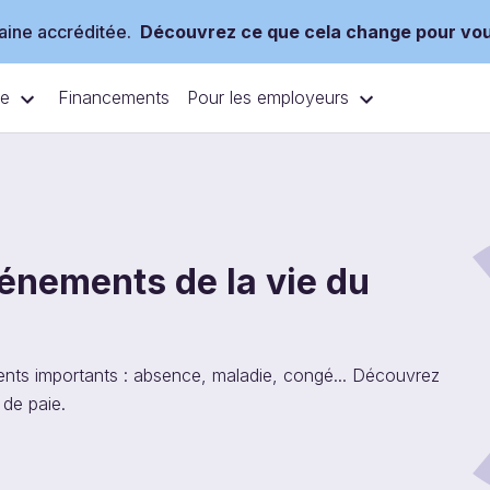
ine accréditée.
Découvrez ce que cela change pour vo
ce
Pour les employeurs
Financements
vénements de la vie du
ements importants : absence, maladie, congé... Découvrez
 de paie.