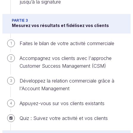
jusqu’à la signature
Voici trois leviers indispensables pour organiser
votre stratégie commerciale :
PARTIE 3
Mesurez vos résultats et fidélisez vos clients
Un CRM
Des KPI
Faites le bilan de votre activité commerciale
1
Une Périodicité
Accompagnez vos clients avec l'approche
2
Customer Success Management (CSM)
Vous avez peut-être remarqué qu'il y
beaucoup de termes anglophones. En effet, la
Développez la relation commerciale grâce à
3
plupart des techniques commerciales sont
l'Account Management
issues des pays anglo-saxons... Dans ce
cours, nous utiliserons celles qui sont
Appuyez-vous sur vos clients existants
4
couramment utilisées sans leur traduction,
mais nous expliquerons systématiquement leur
Quiz : Suivez votre activité et vos clients
signification !