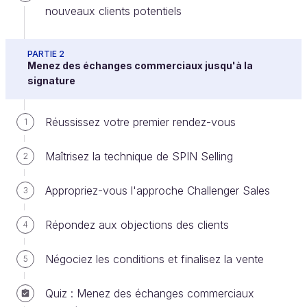
nouveaux clients potentiels
Vous l'avez bien compris, en tant que commercial,
PARTIE 2
Menez des échanges commerciaux jusqu'à la
votre rôle est décisif. Votre objectif consiste à
signature
optimiser vos résultats, autrement dit, à faire rentrer
du chiffre d'affaires en multipliant des contrats
Réussissez votre premier rendez-vous
1
signés.
Maîtrisez la technique de SPIN Selling
2
Comment optimiser vos résultats
commerciaux ?
Appropriez-vous l'approche Challenger Sales
3
Avant de rentrer dans le dur, d'aller sur le terrain et
Répondez aux objections des clients
4
de vous lancer dans la recherche de clients, il est
Négociez les conditions et finalisez la vente
primordial de définir une bonne structure à votre
5
approche commerciale. Vos résultats en dépendront
Quiz : Menez des échanges commerciaux
!