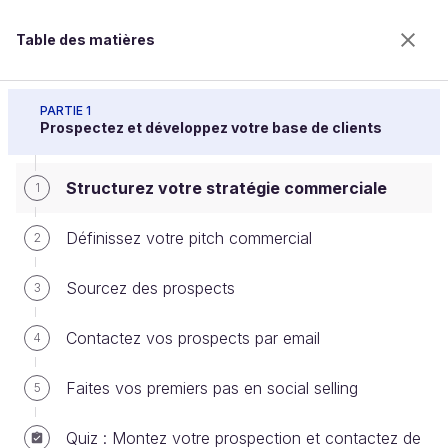
Table des matières
Initiez-vous aux techniques commerciales
PARTIE 1
Prospectez et développez votre base de clients
Structurez votre stratégie commerciale
Structurez votre stratégie
1
commerciale
Définissez votre pitch commercial
2
Sourcez des prospects
3
Bienvenue sur l’école 100% en ligne des métiers qui
ont de l’avenir.
Contactez vos prospects par email
4
Bénéficiez gratuitement de toutes les fonctionnalités
de ce cours (quiz, vidéos, accès illimité à tous les
Faites vos premiers pas en social selling
5
chapitres) avec un compte.
Créer un compte ou se connecter
Quiz : Montez votre prospection et contactez de