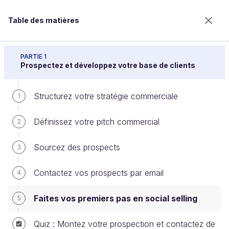
Table des matières
Initiez-vous aux techniques commerciales
PARTIE 1
Prospectez et développez votre base de clients
Structurez votre stratégie commerciale
Faites vos premiers pas en social
1
selling
Définissez votre pitch commercial
2
Sourcez des prospects
3
Bienvenue sur l’école 100% en ligne des métiers qui
ont de l’avenir.
Contactez vos prospects par email
4
Bénéficiez gratuitement de toutes les fonctionnalités
de ce cours (quiz, vidéos, accès illimité à tous les
Faites vos premiers pas en social selling
5
chapitres) avec un compte.
Créer un compte ou se connecter
Quiz : Montez votre prospection et contactez de