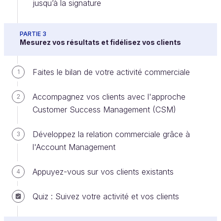
disponible et accessible à tous. Le parcours d'achat
jusqu’à la signature
a complètement changé. Aujourd'hui, 57 % du
parcours d'achat serait effectué avant même la
PARTIE 3
première interaction entre un vendeur et un
Mesurez vos résultats et fidélisez vos clients
acheteur.
Prenons un exemple :
Faites le bilan de votre activité commerciale
1
Accompagnez vos clients avec l'approche
2
Votre machine à laver tombe en panne. Qu'est-ce
Customer Success Management (CSM)
que vous faites ? Vous allez chez Darty
directement pour voir avec le vendeur quelle
Développez la relation commerciale grâce à
3
machine racheter ? Non ! Il est plus probable que
l'Account Management
vous fassiez quelques recherches sur Internet
pour choisir le modèle adapté à vos besoins et à
Appuyez-vous sur vos clients existants
4
votre budget. Ensuite vous choisissez le vendeur
et éventuellement vous prenez contact avec
Quiz : Suivez votre activité et vos clients
celui-ci pour vous aider à finaliser votre décision
d'achat. Lorsque vous arrivez en face du