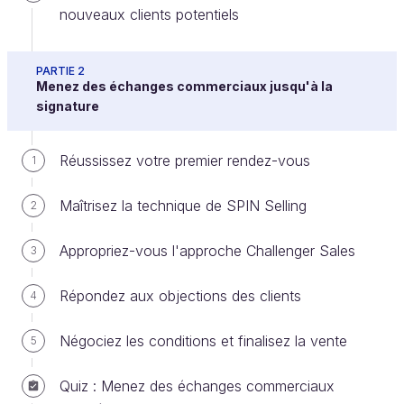
nouveaux clients potentiels
Je ne pouvais pas terminer cette première partie
PARTIE 2
Menez des échanges commerciaux jusqu'à la
sans vous dire quelques mots sur le Social Selling.
signature
Qu'est-ce que c'est le Social Selling ?
Réussissez votre premier rendez-vous
1
Le Social Selling, c'est
utiliser les réseaux
Maîtrisez la technique de SPIN Selling
2
sociaux pour interagir avec vos prospects
. Cela
consiste à la fois à envoyer des signaux à vos
Appropriez-vous l'approche Challenger Sales
3
prospects lorsqu'il recherchent une solution ou un
vendeur, et à lire les signaux de vos prospects pour
Répondez aux objections des clients
4
les contacter au bon moment.
Négociez les conditions et finalisez la vente
5
Le Social Selling répond au nouveau comportement
des acheteurs lié au numérique où l'information est
Quiz : Menez des échanges commerciaux