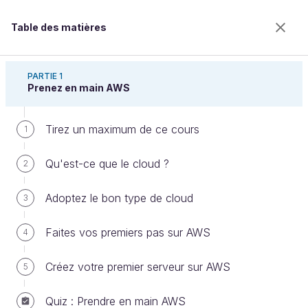
Table des matières
Découvrez le cloud avec Amazon Web Services
PARTIE 1
Prenez en main AWS
Tirez un maximum de ce cours
Lancez votre serveur RDS
1
Qu'est-ce que le cloud ?
2
Bienvenue sur l’école 100% en ligne des métiers qui
Adoptez le bon type de cloud
3
ont de l’avenir.
Bénéficiez gratuitement de toutes les fonctionnalités
Faites vos premiers pas sur AWS
4
de ce cours (quiz, vidéos, accès illimité à tous les
chapitres) avec un compte.
Créez votre premier serveur sur AWS
5
Créer un compte ou se connecter
Quiz : Prendre en main AWS