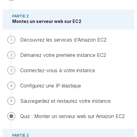
PARTIE 2
Montez un serveur web sur EC2
Découvrez les services d'Amazon EC2
1
Allez, on s'y met ! Voyons comment lancer un
serveur de base de données entièrement géré dans
Démarrez votre première instance EC2
2
le cloud (eh, ça sonne bien ce que je viens de dire).
Connectez-vous à votre instance
3
Je vous propose ici de découvrir comment lancer
un serveur RDS utilisant MySQL. Si vous utilisez un
Configurez une IP élastique
4
autre moteur de base de données, la procédure sera
la même.
Sauvegardez et restaurez votre instance
5
Découvrez l’interface RDS
Quiz : Monter un serveur web sur Amazon EC2
Rendez-vous sur la section Relational Database
Service (RDS) sur votre console AWS. La page
PARTIE 3