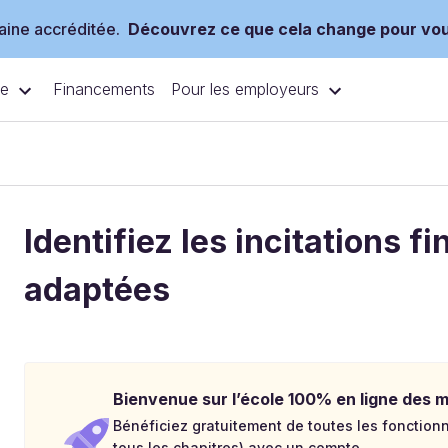
ine accréditée.
Découvrez ce que cela change pour vo
ce
Pour les employeurs
Financements
Identifiez les incitations f
adaptées
Bienvenue sur l’école 100% en ligne des mé
Bénéficiez gratuitement de toutes les fonctionna
tous les chapitres) avec un compte.