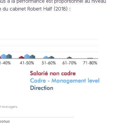
nus à la performance est proportionnel au niveau
e du cabinet Robert Half (2018) :
bonus