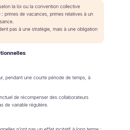
elon la loi ou la convention collective
e : primes de vacances, primes relatives à un
ssance.
dent pas à une stratégie, mais à une obligation
tionnelles
eur, pendant une courte période de temps, à
onctuel de récompenser des collaborateurs
s de variable régulière.
nelles n’ont pas un effet incitatif à long terme :