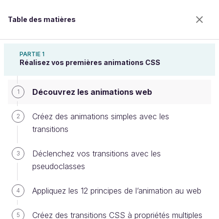
Table des matières
Créez des animations CSS modernes
PARTIE 1
Réalisez vos premières animations CSS
Découvrez les animations web
Découvrez les animations web
1
Créez des animations simples avec les
2
transitions
Bienvenue sur l’école 100% en ligne des métiers qui
ont de l’avenir.
Déclenchez vos transitions avec les
3
Bénéficiez gratuitement de toutes les fonctionnalités
pseudoclasses
de ce cours (quiz, vidéos, accès illimité à tous les
chapitres) avec un compte.
Appliquez les 12 principes de l’animation au web
4
Créer un compte ou se connecter
Créez des transitions CSS à propriétés multiples
5