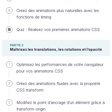
Créez des animations plus naturelles avec les
6
Bienvenue dans ce cours !
fonctions de timing
Ensemble nous allons parcourir le monde des
animations CSS
.
Quiz : Réalisez vos premières animations CSS
Si vous êtes ici, vous avez sûrement déjà appris à
créer de superbes pages web fonctionnelles. Mais
PARTIE 2
Maîtrisez les translations, les rotations et l’opacité
est-ce que vous avez déjà essayé de leur
donner
vie
?
Optimisez les performances de votre navigateur
1
Parce que c’est ce que fait l’animation : elle prend un
pour vos animations CSS
objet inerte, et lui insuffle un souffle de vie. Rien que
ça !
Créez des animations fluides avec la propriété
2
CSS transform
Je m’appelle
Alexia
, je suis
développeuse
fullstack
, passionnée par le front-end. Je vais vous
Modifiez le point d’ancrage d’un élément grâce à
3
guider tout au long de ce cours pour apprendre à
transform-origin
maîtriser les animations CSS. 💪