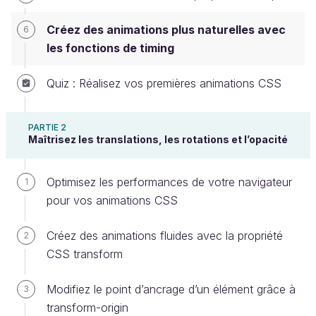
Créer un compte ou se connecter
Créez des animations plus naturelles avec
6
les fonctions de timing
Tout objet en mouvement doit forcément
Quiz : Réalisez vos premières animations CSS
accélérer
, et avant de pouvoir s’arrêter, il doit
décélérer
.
PARTIE 2
Maîtrisez les translations, les rotations et l’opacité
Une petite balle rebondissante n'a pas la même
accélération que le ballon lancé par un joueur de
Optimisez les performances de votre navigateur
1
basket, mais tous deux accélèrent. Et c'est cette
pour vos animations CSS
accélération que notre cerveau va évaluer pour
estimer sa masse et l'impulsion donnée, ainsi que
Créez des animations fluides avec la propriété
2
son emplacement présent et futur.
CSS transform
Gérez l'accélération et la décélération
Modifiez le point d’ancrage d’un élément grâce à
3
de vos animations
transform-origin