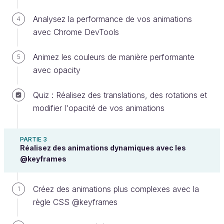
Pour que nos animations aient l’air réalistes et
Analysez la performance de vos animations
4
authentiques, l'accélération et la décélération sont
avec Chrome DevTools
essentielles. Dans le jargon de l’animation, il s'agit
du
ease-in
et du
ease-out
.
Animez les couleurs de manière performante
5
Disons que nous voulons animer une petite boîte
avec opacity
pour qu’elle se déplace de 1 000 pixels en 1 000
Quiz : Réalisez des translations, des rotations et
millisecondes :
modifier l'opacité de vos animations
PARTIE 3
Réalisez des animations dynamiques avec les
Intéressons-nous maintenant à l’
accélération
et la
@keyframes
décélération
de notre boîte. Puisqu’il s’agit d’un
sujet très visuel, l'utilisation d'une image semble plus
Créez des animations plus complexes avec la
1
pertinente. Essayons donc d’indiquer la vélocité de
règle CSS @keyframes
notre animation sur un graphique :