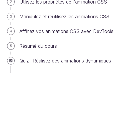
Utilisez les propriétés de l'animation CSS
2
Manipulez et réutilisez les animations CSS
3
Affinez vos animations CSS avec DevTools
4
Résumé du cours
5
Graphique représentant la durée et le
Quiz : Réalisez des animations dynamiques
mouvement d'une animation
Le site web le plus utilisé pour réaliser des
béziers étant en anglais, les captures d'écran
seront donc en anglais.
Progress = Progrès (avancement de
l'animation)