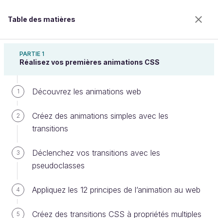
Table des matières
Créez des animations CSS modernes
PARTIE 1
Réalisez vos premières animations CSS
Découvrez les animations web
Créez des animations plus
1
naturelles avec les fonctions de
Créez des animations simples avec les
2
timing
transitions
Déclenchez vos transitions avec les
3
pseudoclasses
Bienvenue sur l’école 100% en ligne des métiers qui
ont de l’avenir.
Appliquez les 12 principes de l’animation au web
4
Bénéficiez gratuitement de toutes les fonctionnalités
de ce cours (quiz, vidéos, accès illimité à tous les
chapitres) avec un compte.
Créez des transitions CSS à propriétés multiples
5