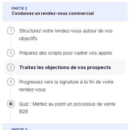
PARTIE 2
Conduisez un rendez-vous commercial
L’objection est une raison donnée par un potentiel
Structurez votre rendez-vous autour de vos
client pour expliquer pourquoi il n’est pas (encore)
1
objectifs
prêt à signer avec vous. Elle est généralement
redoutée par les commerciaux mais c’est pourtant
Préparez des scripts pour cadrer vos appels
2
un bon signe : votre prospect prend le temps
d’échanger avec vous sur ses réserves, alors qu’il
Traitez les objections de vos prospects
3
pourrait tout simplement vous ignorer.
Apprendre à répondre aux objections est donc
Progressez vers la signature à la fin de votre
4
indispensable pour un commercial chargé d’affaires.
rendez-vous
Mais pas d'inquiétude : à force de pratique, vous
Quiz : Mettez au point un processus de vente
serez très rapidement à l’aise avec cette partie de
B2B
l’entretien de vente.
Préparez-vous pour créer des automatismes de
PARTIE 3