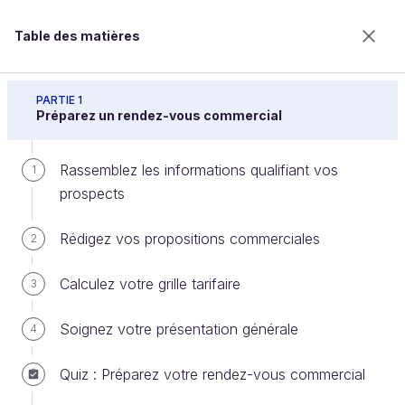
Table des matières
Réussissez vos rendez-vous commerciaux
PARTIE 1
Préparez un rendez-vous commercial
Rassemblez les informations qualifiant vos
Traitez les objections de vos
1
prospects
prospects
Rédigez vos propositions commerciales
2
Bienvenue sur l’école 100% en ligne des métiers qui
Calculez votre grille tarifaire
3
ont de l’avenir.
Bénéficiez gratuitement de toutes les fonctionnalités
Soignez votre présentation générale
4
de ce cours (quiz, vidéos, accès illimité à tous les
chapitres) avec un compte.
Quiz : Préparez votre rendez-vous commercial
Créer un compte ou se connecter