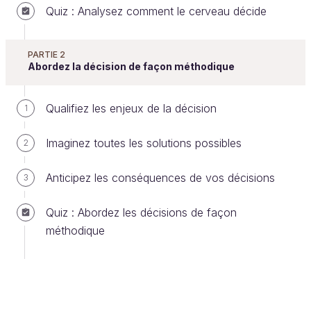
Quiz : Analysez comment le cerveau décide
Rendez-vous avec l’illusion de
l’échiquier d’Adelson
PARTIE 2
Pour vous faire découvrir les biais cognitifs, je vous
Abordez la décision de façon méthodique
propose un petit test : observez cet échiquier,
conçu par Adelson, chercheur du MIT
Qualifiez les enjeux de la décision
1
(Massachusetts Institute of Technology), pour
illustrer sa théorie sur les illusions d’optique.
Imaginez toutes les solutions possibles
2
Anticipez les conséquences de vos décisions
3
Quiz : Abordez les décisions de façon
méthodique