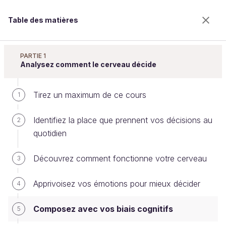
Table des matières
Prenez des décisions efficaces
PARTIE 1
Analysez comment le cerveau décide
Tirez un maximum de ce cours
Composez avec vos biais cognitifs
1
Identifiez la place que prennent vos décisions au
2
quotidien
Bienvenue sur l’école 100% en ligne des métiers qui
ont de l’avenir.
Découvrez comment fonctionne votre cerveau
3
Bénéficiez gratuitement de toutes les fonctionnalités
de ce cours (quiz, vidéos, accès illimité à tous les
Apprivoisez vos émotions pour mieux décider
chapitres) avec un compte.
4
Créer un compte ou se connecter
Composez avec vos biais cognitifs
5