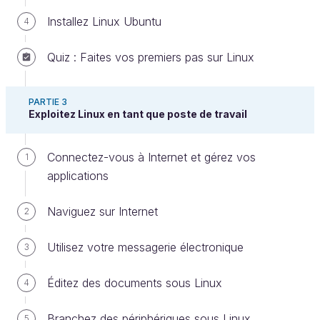
Installez Linux Ubuntu
4
Découvrez les outils de
développement web sous Linux
Quiz : Faites vos premiers pas sur Linux
Ici, on va se pencher sur le développement web ! Et
PARTIE 3
là encore, Linux dispose de tous les outils
Exploitez Linux en tant que poste de travail
nécessaires, notamment avec l'acronyme
LAMP
(
L
inux,
A
pache,
M
ySQL,
P
HP).
Connectez-vous à Internet et gérez vos
1
Prenons un peu de temps pour découvrir chaque
applications
composant de cet acronyme :
Naviguez sur Internet
2
Utilisez votre messagerie électronique
3
Éditez des documents sous Linux
4
Branchez des périphériques sous Linux
5