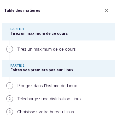
Table des matières
Initiez-vous à Linux
PARTIE 1
Tirez un maximum de ce cours
Tirez un maximum de ce cours
Développez des applications web
1
PARTIE 2
Faites vos premiers pas sur Linux
Bienvenue sur l’école 100% en ligne des métiers qui
ont de l’avenir.
Bénéficiez gratuitement de toutes les fonctionnalités
Plongez dans l’histoire de Linux
1
de ce cours (quiz, vidéos, accès illimité à tous les
chapitres) avec un compte.
Téléchargez une distribution Linux
2
Créer un compte ou se connecter
Choisissez votre bureau Linux
3