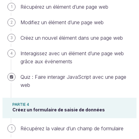
Récupérez un élément d’une page web
d’utiliser les techniques que nous maîtrisons déjà :
1
les if / else.
Modifiez un élément d’une page web
2
Pour illustrer cela, je vous propose d’écrire un
Créez un nouvel élément dans une page web
3
code qui provoque une erreur, puis de voir
ensemble comment gérer cette erreur.
Interagissez avec un élément d’une page web
4
grâce aux événements
let
maVariable
=
document
.
getElementById
(
"idInexistant"
)
Quiz : Faire interagir JavaScript avec une page
maVariable
.
createElement
(
"div"
)
web
PARTIE 4
Dans ce code, j’ai déclaré une première
Créez un formulaire de saisie de données
variable dans laquelle j’ai tenté de récupérer
un élément HTML qui n’existe pas. Ensuite, j’ai
Récupérez la valeur d’un champ de formulaire
1
tenté d’utiliser la méthode createElement pour
ajouter une div à cet élément.