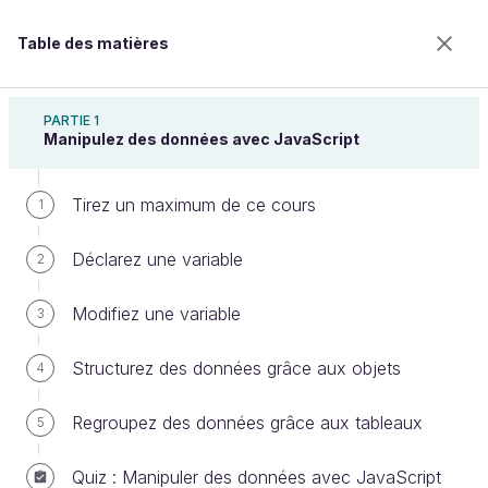
Table des matières
Apprenez à programmer avec JavaScript
PARTIE 1
Manipulez des données avec JavaScript
Tirez un maximum de ce cours
Affichez un message d’erreur
1
Déclarez une variable
2
Bienvenue sur l’école 100% en ligne des métiers qui
Modifiez une variable
3
ont de l’avenir.
Bénéficiez gratuitement de toutes les fonctionnalités
Structurez des données grâce aux objets
4
de ce cours (quiz, vidéos, accès illimité à tous les
chapitres) avec un compte.
Regroupez des données grâce aux tableaux
5
Créer un compte ou se connecter
Quiz : Manipuler des données avec JavaScript