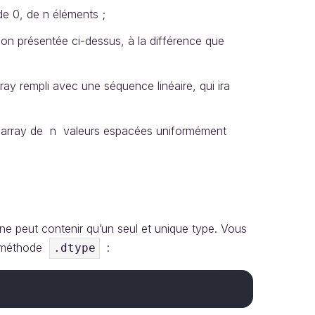
de 0, de n éléments ;
tion présentée ci-dessus, à la différence que
ay rempli avec une séquence linéaire, qui ira
n array de n valeurs espacées uniformément
 peut contenir qu’un seul et unique type. Vous
a méthode
:
.dtype