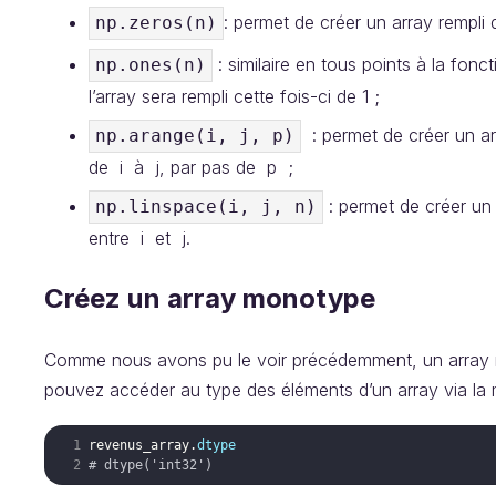
: permet de créer un array rempli 
np.zeros(n)
: similaire en tous points à la fonc
np.ones(n)
l’array sera rempli cette fois-ci de 1 ;
: permet de créer un arr
np.arange(i, j, p)
de i à j, par pas de p ;
: permet de créer u
np.linspace(i, j, n)
entre i et j.
Créez un array monotype
Comme nous avons pu le voir précédemment, un array ne
pouvez accéder au type des éléments d’un array via l
revenus_array
.
dtype
# dtype('int32')