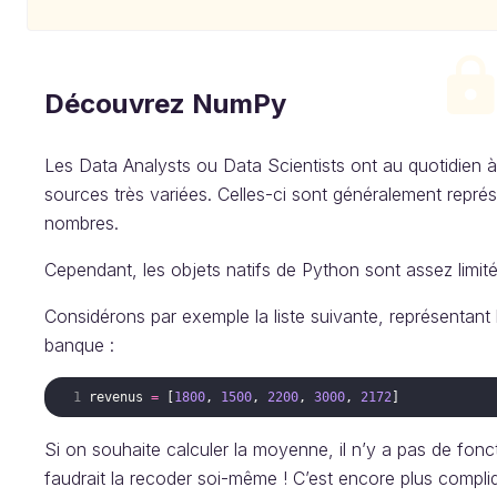
Découvrez NumPy
Les Data Analysts ou Data Scientists ont au quotidien 
sources très variées. Celles-ci sont généralement repré
nombres.
Cependant, les objets natifs de Python sont assez limit
Considérons par exemple la liste suivante, représentant 
banque :
revenus
=
[
1800
,
1500
,
2200
,
3000
,
2172
]
Si on souhaite calculer la moyenne, il n’y a pas de foncti
faudrait la recoder soi-même ! C’est encore plus compli