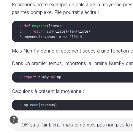
Reprenons notre exemple de calcul de la moyenne présent
pas très complexe. Elle pourrait s’écrire :
def
moyenne
(
liste
)
:
return
sum
(
liste
)
/
len
(
liste
)
moyenne
(
revenus
)
# => 2134.4
Mais NumPy donne directement accès à une fonction ex
Dans un premier temps, importons la librairie NumPy da
import
numpy
as
np
Calculons à présent la moyenne :
np
.
mean
(
revenus
)
OK ça a l’air bien… mais je ne vois pas non plus la