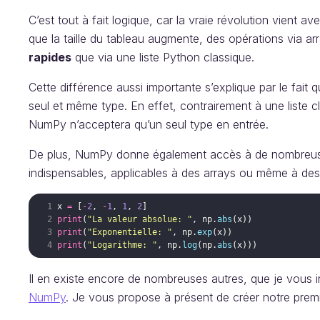
C’est tout à fait logique, car la vraie révolution vient av
que la taille du tableau augmente, des opérations via 
rapides
que via une liste Python classique.
Cette différence aussi importante s’explique par le fai
seul et même type. En effet, contrairement à une liste c
NumPy n’acceptera qu’un seul type en entrée.
De plus, NumPy donne également accès à de nombreus
indispensables, applicables à des arrays ou même à des l
x
=
[
-
2
,
-
1
,
1
,
2
]
print
(
"La valeur absolue: "
,
np
.
abs
(
x
))
print
(
"Exponentielle: "
,
np
.
exp
(
x
))
print
(
"Logarithme: "
,
np
.
log
(
np
.
abs
(
x
)))
Il en existe encore de nombreuses autres, que je vous i
NumPy
. Je vous propose à présent de créer notre premi