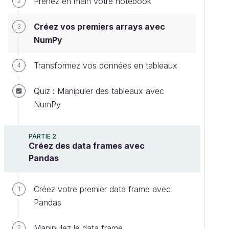
Prenez en main votre notebook
2
Créez vos premiers arrays avec
3
NumPy
Transformez vos données en tableaux
4
Quiz : Manipuler des tableaux avec
NumPy
PARTIE 2
Créez des data frames avec
Pandas
Créez votre premier data frame avec
1
Pandas
Manipulez le data frame
2