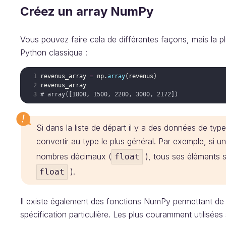
Créez un array NumPy
Vous pouvez faire cela de différentes façons, mais la plus
Python classique :
revenus_array
=
np
.
array
(
revenus
)
revenus_array
# array([1800, 1500, 2200, 3000, 2172])
Si dans la liste de départ il y a des données de typ
convertir au type le plus général. Par exemple, si u
nombres décimaux (
), tous ses éléments 
float
).
float
Il existe également des fonctions NumPy permettant de 
spécification particulière. Les plus couramment utilisées 