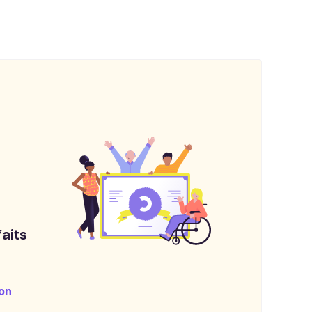
aits
on