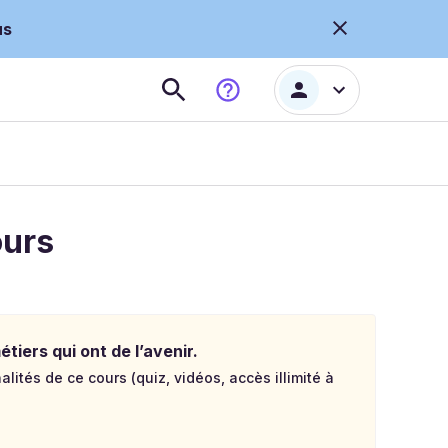
us
ours
tiers qui ont de l’avenir.
lités de ce cours (quiz, vidéos, accès illimité à