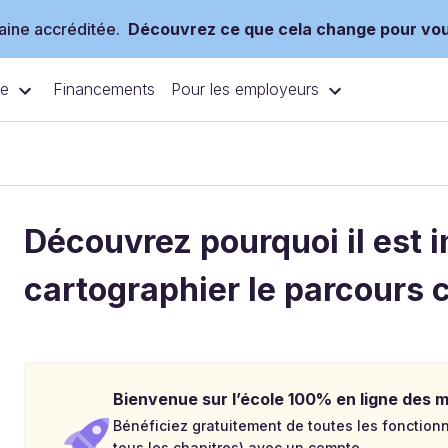
ine accréditée.
Découvrez ce que cela change pour vo
ce
Pour les employeurs
Financements
Découvrez pourquoi il est 
cartographier le parcours c
Bienvenue sur l’école 100% en ligne des mé
Bénéficiez gratuitement de toutes les fonctionna
tous les chapitres) avec un compte.