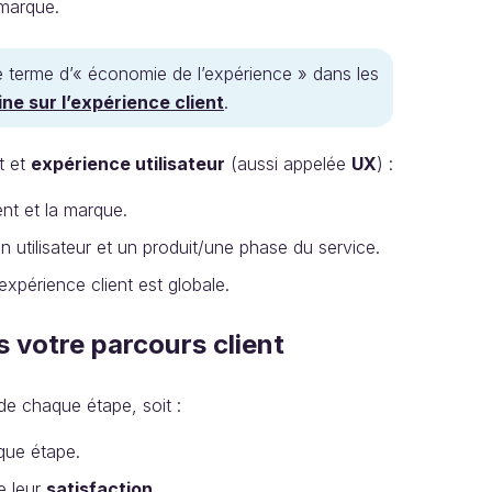
e marque.
le terme d’« économie de l’expérience » dans les
ine sur l’expérience client
.
nt et
expérience utilisateur
(aussi appelée
UX
) :
ent et la marque.
un utilisateur et un produit/une phase du service.
’expérience client est globale.
s votre parcours client
 de chaque étape, soit :
ue étape.
e leur
satisfaction
.