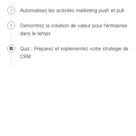
sites web ;
Automatisez les activités marketing push et pull
3
applications mobiles ;
réseaux sociaux ;
Démontrez la création de valeur pour l’entreprise
4
dans le temps
recherches sur internet ;
centre d'appel ;
Quiz : Préparez et implémentez votre stratégie de
e-mails ;
CRM
publipostage ;
autres formes de publicité.
Dans certains secteurs comme le luxe, ce
parcours cross-canal peut même couvrir
plusieurs pays.
Le référentiel client unique permet aussi aux