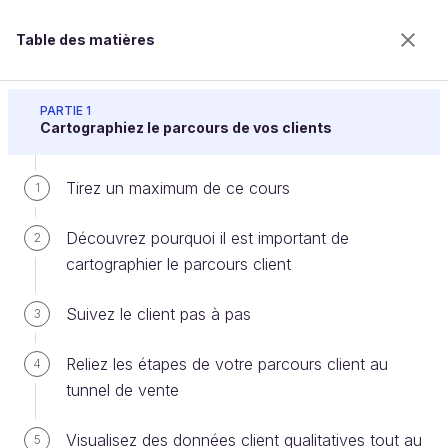
Table des matières
Gérez vos relations client grâce au CRM
PARTIE 1
Cartographiez le parcours de vos clients
Tirez un maximum de ce cours
Envisagez de combiner vos
1
données analytiques dans un
Découvrez pourquoi il est important de
2
référentiel client unique
cartographier le parcours client
Suivez le client pas à pas
3
Bienvenue sur l’école 100% en ligne des métiers qui
Reliez les étapes de votre parcours client au
4
ont de l’avenir.
tunnel de vente
Bénéficiez gratuitement de toutes les fonctionnalités
de ce cours (quiz, vidéos, accès illimité à tous les
chapitres) avec un compte.
Visualisez des données client qualitatives tout au
5