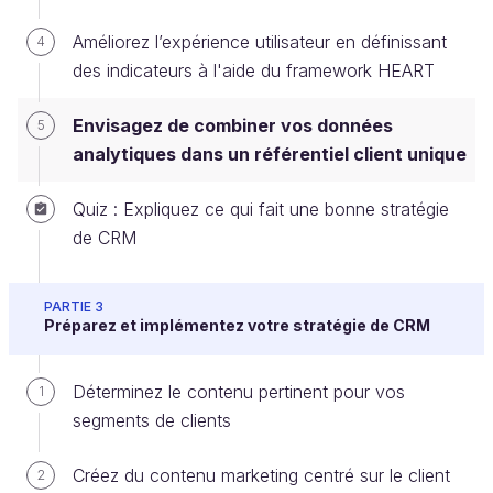
Grâce à ce référentiel client unique, les
Améliorez l’expérience utilisateur en définissant
4
données personnelles, transactionnelles et
des indicateurs à l'aide du framework HEART
comportementales sont stockées au même
endroit.
Envisagez de combiner vos données
5
Ne confondez pas le CRM et le
analytiques dans un référentiel client unique
référentiel client unique
Quiz : Expliquez ce qui fait une bonne stratégie
De nombreuses personnes confondent le référentiel
de CRM
client unique et le CRM. Ces deux dispositifs ont le
même objectif : rendre plus cohérentes les relations
PARTIE 3
avec le client. Le référentiel client unique (qu'on
Préparez et implémentez votre stratégie de CRM
appelle aussi vision à 360°) va un peu plus loin.
C’est la tentative de généraliser le parcours client sur
Déterminez le contenu pertinent pour vos
1
tous les canaux :
segments de clients
points de vente physiques, filiales ou agences
;
Créez du contenu marketing centré sur le client
2