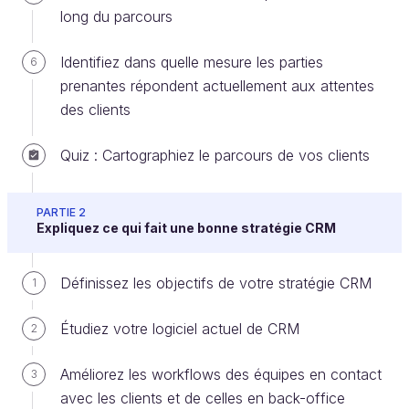
long du parcours
Créer un compte ou se connecter
Identifiez dans quelle mesure les parties
6
prenantes répondent actuellement aux attentes
On parle de
référentiel client unique
(ou Single
des clients
Customer View, en anglais) quand toutes les
informations recueillies par une entreprise sur
Quiz : Cartographiez le parcours de vos clients
chacun de ses clients se retrouvent dans une seule
base de données.
PARTIE 2
Expliquez ce qui fait une bonne stratégie CRM
Définissez les objectifs de votre stratégie CRM
1
Étudiez votre logiciel actuel de CRM
2
Améliorez les workflows des équipes en contact
3
avec les clients et de celles en back-office