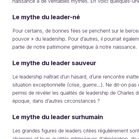
naissance à de véritables mythes. En voici quelques-un
Le mythe du leader-né
Pour certains, de bonnes fées se penchent sur le bercea
pouvoir » du leadership. Pour d’autres, il pourrait égaleme
partie de notre patrimoine génétique à notre naissance.
Le mythe du leader sauveur
Le leadership naîtrait d’un hasard, d’une rencontre i
situation exceptionnelle (crise, guerre…). Ne dit-on pa
permis de révéler les qualités de leadership de Charles 
époque, dans d’autres circonstances ?
Le mythe du leader surhumain
Les grandes figures de leaders citées régulièrement sont
charisme et leurs qualités intrinsèques d’abnégation, d