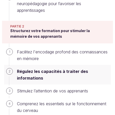
neuropédagogie pour favoriser les
apprentissages
Évitez la surcharge d’informations dès
PARTIE 2
le départ
Structurez votre formation pour stimuler la
mémoire de vos apprenants
Fournissez-vous le plan de la formation au début de
la formation ? Si oui, pourquoi ? Pour que les
Facilitez l'encodage profond des connaissances
1
apprenants sachent où ils vont, et puissent anticiper
en mémoire
les différentes phases d’apprentissage… Mais
peuvent-ils vraiment retenir toutes les étapes avant
Régulez les capacités à traiter des
2
même d’avoir commencé ?
informations
Souvent dans les premières minutes d’une
Stimulez l’attention de vos apprenants
3
formation, nous fournissons le plan du cours.
Parfois ce plan est très détaillé : nous présentons les
Comprenez les essentiels sur le fonctionnement
4
titres de l’ensemble des principales parties et des
du cerveau
sous-parties, et les titres présentent eux-mêmes des