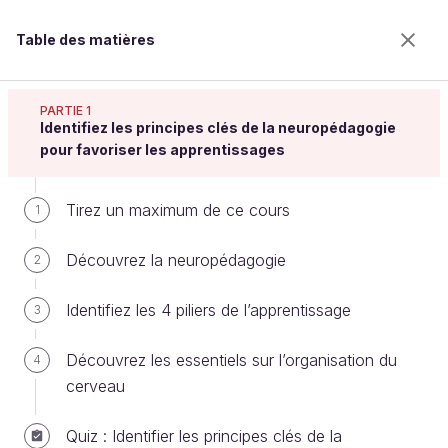
Table des matières
Stimulez les apprentissages avec les
neurosciences
PARTIE 1
Identifiez les principes clés de la neuropédagogie
pour favoriser les apprentissages
Régulez les capacités à traiter des
Tirez un maximum de ce cours
1
informations
Découvrez la neuropédagogie
2
Bienvenue sur l’école 100% en ligne des métiers qui
Identifiez les 4 piliers de l’apprentissage
3
ont de l’avenir.
Bénéficiez gratuitement de toutes les fonctionnalités
Découvrez les essentiels sur l’organisation du
4
de ce cours (quiz, vidéos, accès illimité à tous les
cerveau
chapitres) avec un compte.
Créer un compte ou se connecter
Quiz : Identifier les principes clés de la