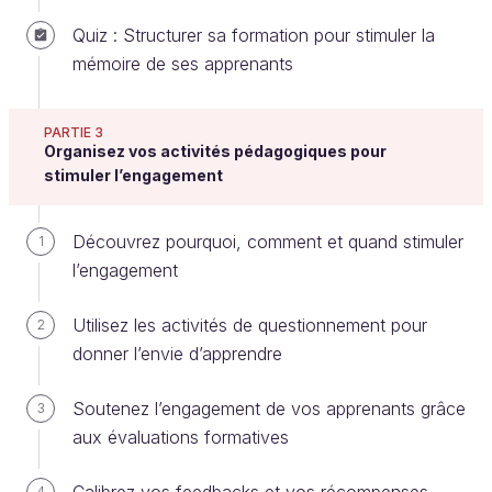
concepts clés.
Quiz : Structurer sa formation pour stimuler la
Du point de vue des apprenants, ce type de plan
mémoire de ses apprenants
amène une quantité considérable d’informations
nouvelles à traiter. Cela peut leur donner l’impression
PARTIE 3
que la formation sera très riche, mais aussi très
Organisez vos activités pédagogiques pour
dense. Résultat, nous venons de saturer leurs
stimuler l’engagement
capacités à traiter de nouvelles informations dès le
début de la formation.
Découvrez pourquoi, comment et quand stimuler
1
l’engagement
Évitez de présenter des plans de formation
Utilisez les activités de questionnement pour
2
surchargés ! Cela sature les capacités des
donner l’envie d’apprendre
apprenants à traiter des informations dès le
début de la formation.
Soutenez l’engagement de vos apprenants grâce
3
aux évaluations formatives
Quasiment toutes les formations de cuisine
commencent avec la liste exhaustive des ingrédients
4