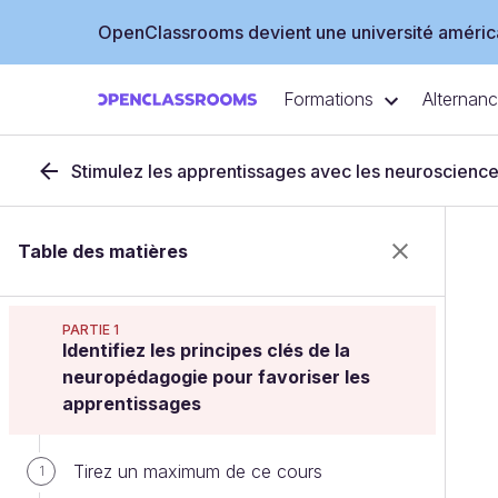
OpenClassrooms devient une université américa
Formations
Alternan
Stimulez les apprentissages avec les neuroscienc
Table des matières
PARTIE 1
Identifiez les principes clés de la
neuropédagogie pour favoriser les
apprentissages
Tirez un maximum de ce cours
1