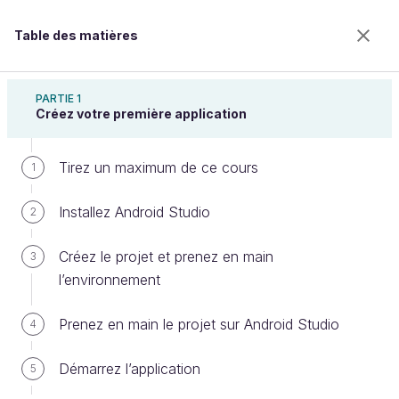
Table des matières
Développez votre première application Android
PARTIE 1
Créez votre première application
Tirez un maximum de ce cours
Structurez l’application avec
1
l’architecture MVVM
Installez Android Studio
2
Créez le projet et prenez en main
3
Bienvenue sur l’école 100% en ligne des métiers qui
l’environnement
ont de l’avenir.
Bénéficiez gratuitement de toutes les fonctionnalités
Prenez en main le projet sur Android Studio
4
de ce cours (quiz, vidéos, accès illimité à tous les
chapitres) avec un compte.
Démarrez l’application
5
Créer un compte ou se connecter