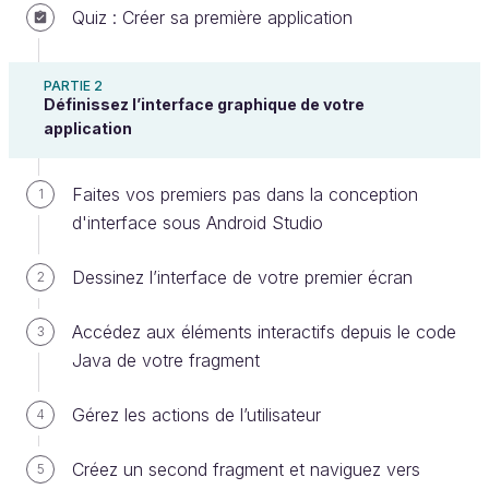
Quiz : Créer sa première application
Votre application à l’heure actuelle n'est pas très
riche puisqu’elle affiche uniquement des écrans
PARTIE 2
Définissez l’interface graphique de votre
statiques. Dans cette partie, nous allons nous
application
charger de la rendre
dynamique
, et en particulier
l’écran qui affiche les questions du quiz. Nous allons
Faites vos premiers pas dans la conception
par la même occasion apprendre à
organiser notre
1
d'interface sous Android Studio
code
dans les règles de l’art, pour vous donner
toutes les billes par la suite pour construire des
Dessinez l’interface de votre premier écran
2
applications de qualité.
Découvrez l’architecture MVVM
Accédez aux éléments interactifs depuis le code
3
Java de votre fragment
Dans ce chapitre, nous allons introduire une notion
d'architecture logicielle, afin de l'appliquer à notre
Gérez les actions de l’utilisateur
4
application SuperQuiz.
Créez un second fragment et naviguez vers
5
Lorsque vous développez une application Android,