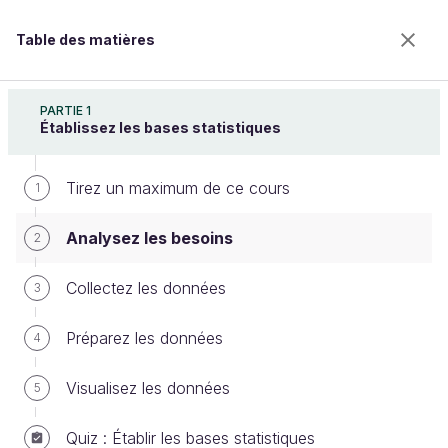
Table des matières
Explorez les tests statistiques
PARTIE 1
Établissez les bases statistiques
Tirez un maximum de ce cours
Analysez les besoins
1
Analysez les besoins
2
Bienvenue sur l’école 100% en ligne des métiers qui
Collectez les données
3
ont de l’avenir.
Bénéficiez gratuitement de toutes les fonctionnalités
Préparez les données
4
de ce cours (quiz, vidéos, accès illimité à tous les
chapitres) avec un compte.
Visualisez les données
5
Créer un compte ou se connecter
Quiz : Établir les bases statistiques