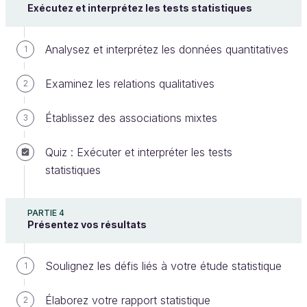
Exécutez et interprétez les tests statistiques
Analysez et interprétez les données quantitatives
1
Examinez les relations qualitatives
2
Établissez des associations mixtes
3
Les objectifs SMART
Quiz : Exécuter et interpréter les tests
Des objectifs bien définis doivent être SMART.
statistiques
Spécifiques
pour cerner précisément l'aspect
PARTIE 4
du phénomène à étudier et pour éviter toute
Présentez vos résultats
ambiguïté.
Mesurables
pour garantir que chaque objectif
Soulignez les défis liés à votre étude statistique
1
peut être évalué de manière quantitative ou
qualitative.
Élaborez votre rapport statistique
2