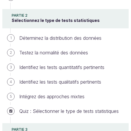
PARTIE 2
Sélectionnez le type de tests statistiques
Toute analyse statistique commence par la définition
Déterminez la distribution des données
1
d'objectifs clairs. Ensuite, le contexte de collecte
Testez la normalité des données
des données est examiné, les variables pertinentes
2
sont choisies, et des hypothèses testables sont
Identifiez les tests quantitatifs pertinents
3
formulées pour guider l'étude.
Définissez les objectifs de l'analyse
Identifiez les tests qualitatifs pertinents
4
La définition des objectifs de l'analyse statistique
Intégrez des approches mixtes
5
constitue une étape cruciale. Cette première étape
Quiz : Sélectionner le type de tests statistiques
implique une réflexion approfondie pour établir ce
que l'on cherche à comprendre, explorer ou prouver
à travers l'étude.
PARTIE 3