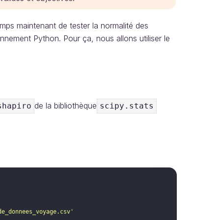
emps maintenant de tester la normalité des
nnement Python. Pour ça, nous allons utiliser le
de la bibliothèque
shapiro
scipy.stats
de_donnees_voyage.csv'