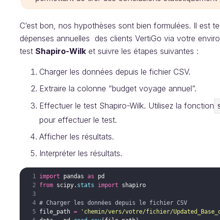
C’est bon, nos hypothèses sont bien formulées. Il est t
dépenses annuelles des clients VertiGo via votre enviro
test
Shapiro-Wilk
et suivre les étapes suivantes :
Charger les données depuis le fichier CSV.
Extraire la colonne “budget voyage annuel”.
Effectuer le test Shapiro-Wilk. Utilisez la fonction
pour effectuer le test.
Afficher les résultats.
Interpréter les résultats.
import
pandas
as
pd
from
scipy
.
stats
import
shapiro
# Charger les données depuis le fichier CSV
file_path
=
'chemin/vers/votre/fichier/Updated_Base_