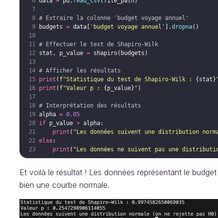
data
=
pd
.
read_csv
(
file_path
)
# Extraire la colonne 'budget voyage annuel'
budgets
=
data
[
'budget voyage annuel'
]
.
dropna
(
)
# Effectuer le test de Shapiro-Wilk
stat
,
p_value
=
shapiro
(
budgets
)
# Afficher les résultats
print
(
f"Statistique du test de Shapiro-Wilk : 
{
stat
}
print
(
f"Valeur p : 
{
p_value
}
"
)
# Interprétation des résultats
alpha
=
0.05
if
p_value
>
alpha
:
print
(
"Les données suivent une distribution norm
else
:
print
(
"Les données ne suivent pas une distributi
Et voilà le résultat ! Les données représentant le budg
bien une courbe normale.