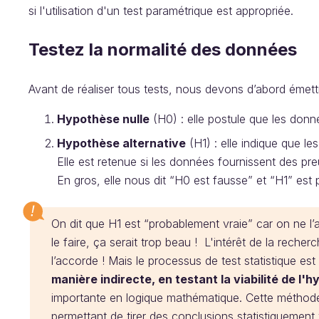
si l'utilisation d'un test paramétrique est appropriée.
Testez la normalité des données
Avant de réaliser tous tests, nous devons d’abord émet
Hypothèse nulle
(H0) : elle postule que les donn
Hypothèse alternative
(H1) : elle indique que l
Elle est retenue si les données fournissent des pre
En gros, elle nous dit “H0 est fausse” et “H1” est
On dit que H1 est “probablement vraie” car on ne l
le faire, ça serait trop beau ! L'intérêt de la reche
l’accorde ! Mais le processus de test statistique e
manière indirecte, en testant la viabilité de l'
importante en logique mathématique. Cette méthode
permettant de tirer des conclusions statistiquement 