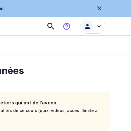
us
onnées
tiers qui ont de l’avenir.
lités de ce cours (quiz, vidéos, accès illimité à