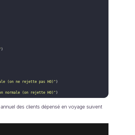
"
)
ale (on ne rejette pas H0)"
)
on normale (on rejette H0)"
)
et annuel des clients dépensé en voyage suivent